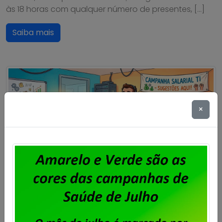
às 18 horas com qualquer número de presentes, […]
Saiba mais
×
Particulares – Envie sua sugestão
de pauta para a Campanha
Salarial 2026/2027