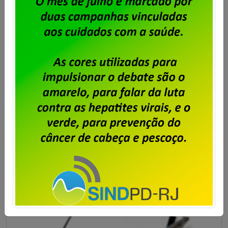
Publicado por
Imprensa
em
02/07/2026
.
Os trabalhadores e trabalhadoras em empresas
privadas de TI que desejarem poderão, a partir do dia
06 até o dia 10 de julho, enviar sugestões para a
pauta de reivindicações da categoria para a
Campanha Salarial 2026/2027. O prazo final para o
envio é 10/07, às 11 horas. Lembramos que este ano
serão negociadas apenas […]
Saiba mais