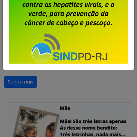
Publicado por
Imprensa
em
03/10/2023
.
O movimento internacional de conscientização para
a detecção precoce do câncer de mama, Outubro
Rosa, foi criado no início da década de 1990, quando
o símbolo da prevenção ao câncer de mama — o
laço cor-de-rosa — foi lançado pela Fundação
Susan G. Komen for the Cure e distribuído aos
participantes da primeira Corrida pela Cura, […]
Saiba mais