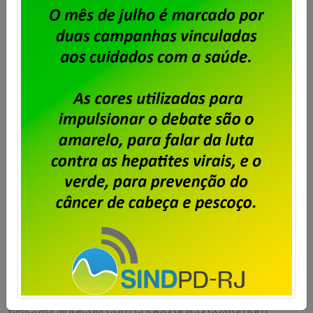
Uma bela vitória política
Publicado por
Imprensa
em
12/08/2023
.
Haver alcançado o quórum mínimo no primeiro turno
da eleição do Sindpd-RJ foi uma belíssima vitória
política e uma clara demonstração de prestígio da
direção do sindicato, que buscava a reeleição. Afinal,
eleições sindicais com chapa única costumam