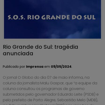
Rio Grande do Sul: tragédia
anunciada
Publicado por
Imprensa
em
09/05/2024
.
O jornal O Globo do dia 07 de maio informa, na
coluna da jornalista Malu Gaspar, que “a equipe da
coluna consultou os programas de governo
submetidos pelo governador Eduardo Leite (PSDB) e
pelo prefeito de Porto Alegre, Sebastião Melo (MDB),