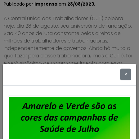
Publicado por
Imprensa
em
28/08/2023
.
A Central Única dos Trabalhadores (CUT) celebra
hoje, dia 28 de agosto, seu aniversário de fundação.
São 40 anos de luta constante pelos direitos de
milhões de trabalhadores e trabalhadoras,
independentemente de governos. Ainda há muito o
que fazer pela classe trabalhadora, mas a CUT é, foi
e será sinônimo de comprometimento com essa
causa […]
×
Saiba mais