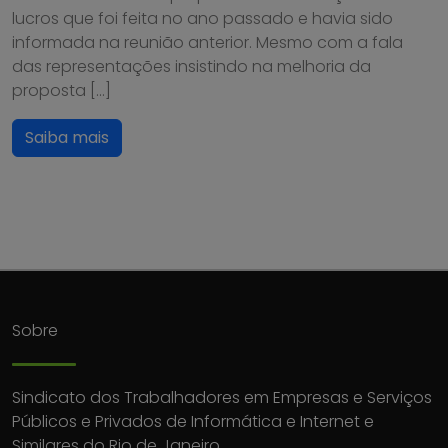
lucros que foi feita no ano passado e havia sido
informada na reunião anterior. Mesmo com a fala
das representações insistindo na melhoria da
proposta […]
Saiba mais
Sobre
Sindicato dos Trabalhadores em Empresas e Serviços
Públicos e Privados de Informática e Internet e
Similares do Rio de Janeiro.