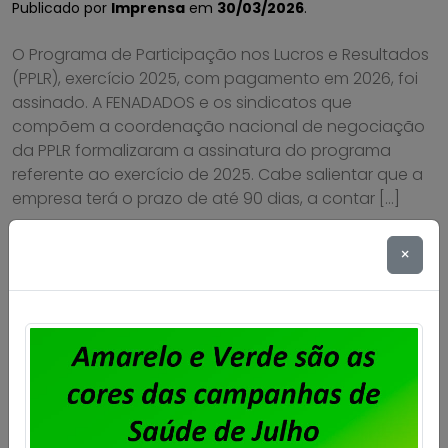
Publicado por
Imprensa
em
30/03/2026
.
O Programa de Participação nos Lucros e Resultados
(PPLR), exercício 2025, com pagamento em 2026, foi
assinado. A FENADADOS e os sindicatos que
compõem a coordenação nacional de negociação
da PPLR formalizaram a assinatura do programa
referente ao exercício de 2025. Cabe salientar que a
empresa terá o prazo de até 90 dias, a contar […]
Saiba mais
×