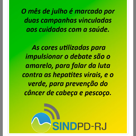
Serpro – trabalhadores do RJ
aprovam proposta de distribuição
da PLR 2025
Publicado por
Imprensa
em
17/03/2026
.
Os trabalhadores e trabalhadoras do Serpro no Rio
de Janeiro aprovaram hoje (17/03), em assembleia
realizada pelo Sindpd-RJ, a proposta da empresa