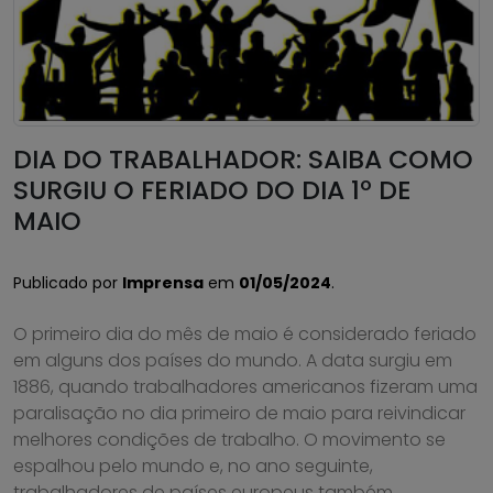
DIA DO TRABALHADOR: SAIBA COMO
SURGIU O FERIADO DO DIA 1º DE
MAIO
Publicado por
Imprensa
em
01/05/2024
.
O primeiro dia do mês de maio é considerado feriado
em alguns dos países do mundo. A data surgiu em
1886, quando trabalhadores americanos fizeram uma
paralisação no dia primeiro de maio para reivindicar
melhores condições de trabalho. O movimento se
espalhou pelo mundo e, no ano seguinte,
trabalhadores de países europeus também