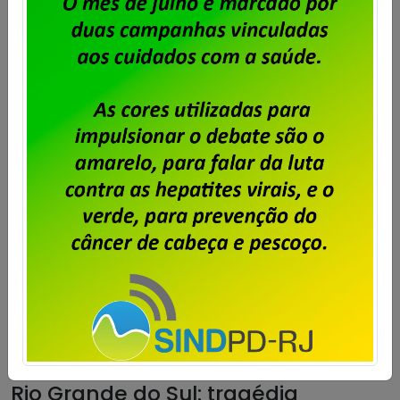
Feliz Dia das Mães!
Publicado por
Imprensa
em
12/05/2024
.
Saiba mais
Rio Grande do Sul: tragédia