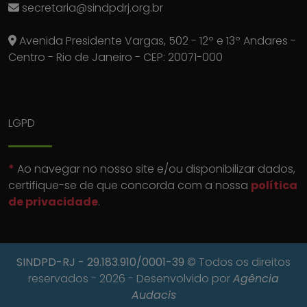
secretaria@sindpdrj.org.br
Avenida Presidente Vargas, 502 - 12º e 13º Andares -
Centro - Rio de Janeiro - CEP: 20071-000
LGPD
*
Ao navegar no nosso site e/ou disponibilizar dados,
certifique-se de que concorda com a nossa
política
de privacidade
.
SINDPD-RJ
- 29.183.910/0001-39
© Todos os direitos
reservados - 2026 - Desenvolvido por
Agência
Audacis