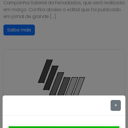
Campanha Salarial da Fenadados, que será realizada
em março. Confira abaixo o edital que foi publicado
em jornal de grande […]
Saiba mais
×