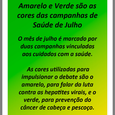
Trabalhadores do Proderj elegem
delegados para a Plenária
Nacional 2013/2014
Publicado por
Imprensa
em
07/02/2013
.
Em assembleia realizada, ontem (06), no Banerjão, foi
eleito o delegado que defenderá os interesses dos
trabalhadores do Proderj, no Rio de Janeiro, durante
a Plenária Nacional a ser realizada pela Fenadados,
nos dias 20 a 25 de março. A delegada eleita foi Leila
Santos, tendo como suplente o companheiro Marcos
Vilela, todos da chapa […]
Saiba mais