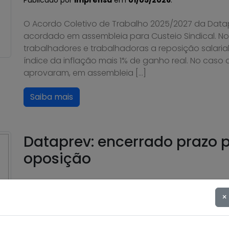
Publicado por
Imprensa
em
01/05/2026
.
O Acordo Coletivo de Trabalho 2025/2027 da Data
acordado em assembleia para Custeio Sindical. No
trabalhadores e trabalhadoras a reposição salari
índice da inflação mais 1% de ganho real. No caso
aprovaram, em assembleia […]
Saiba mais
Dataprev: encerrado prazo p
oposição
Publicado por
Imprensa
em
05/09/2025
.
×
Conforme matéria publicada no dia 28 de agosto, f
recebimento de cartas de oposição à contribuição 