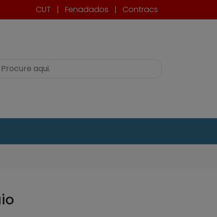
CUT
|
Fenadados
|
Contracs
aio