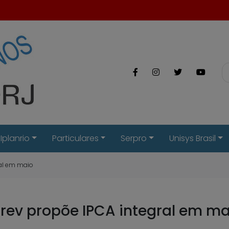
Iplanrio
Particulares
Serpro
Unisys Brasil
ral em maio
prev propõe IPCA integral em m