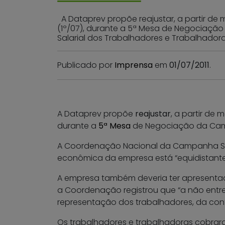
A Dataprev propõe reajustar, a partir de m
(1º/07), durante a 5ª Mesa de Negociação
Salarial dos Trabalhadores e Trabalhador
Publicado por
Imprensa
em
01/07/2011
.
A Dataprev propõe
reajustar
, a partir de 
durante a
5ª Mesa
de Negociação da Campan
A Coordenação Nacional da Campanha Sal
econômica da empresa está “equidistante 
A empresa também deveria ter apresentado
a Coordenação registrou que “a não entre
representação dos trabalhadores, da cont
Os trabalhadores e trabalhadoras cobra