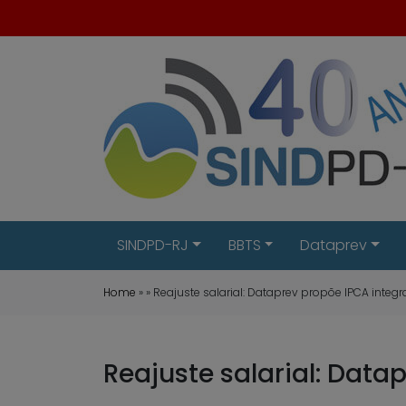
SINDPD-RJ
BBTS
Dataprev
Home
» » Reajuste salarial: Dataprev propõe IPCA integ
Reajuste salarial: Data