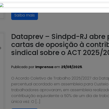
2025/2027 relativa ao ano corrente (2025).
Saiba mais
Dataprev – Sindpd-RJ abre 
cartas de oposição à contri
sindical sobre o ACT 2025/2
Publicado por
Imprensa
em
29/08/2025
.
O Acordo Coletivo de Trabalho 2025/2027 da Data
percentual acordado em assembleia para Custeio S
trabalhadores aprovaram, em assembleia realizada 
contribuição equivalente a 50% de um dia de tra
única vez. O […]