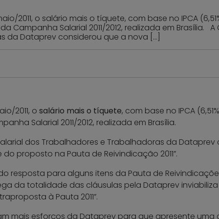
aio/2011, o salário mais o tíquete, com base no IPCA (6,5
 da Campanha Salarial 2011/2012, realizada em Brasíli
as da Dataprev considerou que a nova […]
maio/2011, o
salário mais o tíquete
, com base no IPCA (6,51%
ha Salarial 2011/2012, realizada em Brasília.
arial dos Trabalhadores e Trabalhadoras da Dataprev 
do proposto na Pauta de Reivindicação 2011”.
 resposta para alguns itens da Pauta de Reivindicações 
ga da totalidade das cláusulas pela Dataprev inviabiliz
raproposta à Pauta 2011”.
ram mais esforços da Dataprev para que apresente uma 