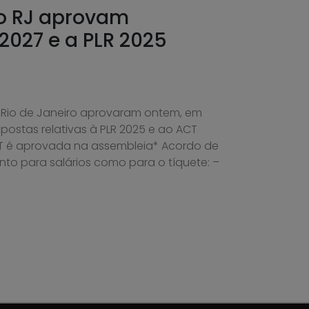
do RJ aprovam
2027 e a PLR 2025
 Rio de Janeiro aprovaram ontem, em
postas relativas à PLR 2025 e ao ACT
T é aprovada na assembleia* Acordo de
to para salários como para o tíquete: –