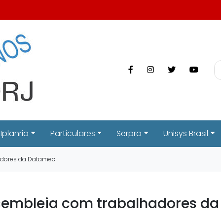
Iplanrio
Particulares
Serpro
Unisys Brasil
hadores da Datamec
ssembleia com trabalhadores d