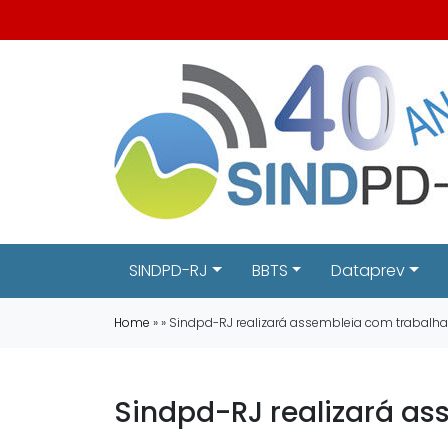
SINDPD-RJ
BBTS
Dataprev
Home
» » Sindpd-RJ realizará assembleia com trabal
Sindpd-RJ realizará a