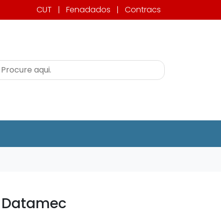
CUT
|
Fenadados
|
Contracs
a Datamec