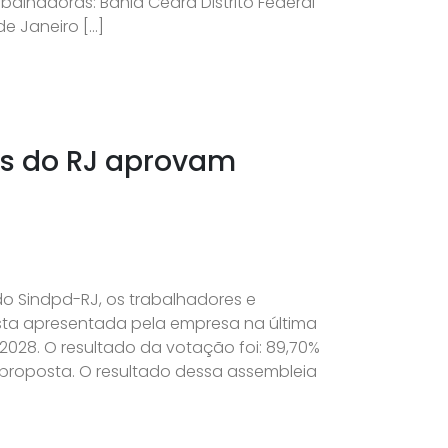
balhadoras: Bahia Ceará Distrito Federal
e Janeiro […]
es do RJ aprovam
 do Sindpd-RJ, os trabalhadores e
sta apresentada pela empresa na última
28. O resultado da votação foi: 89,70%
à proposta. O resultado dessa assembleia