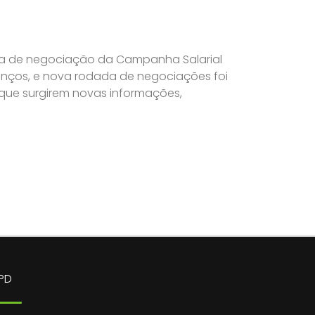
esa de negociação da Campanha Salarial
anços, e nova rodada de negociações foi
 que surgirem novas informações,
PD