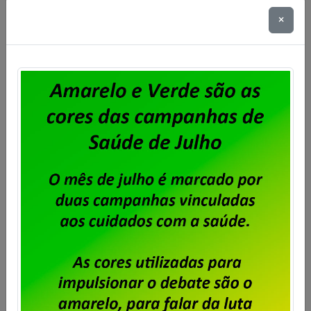
×
Dataprev: encerrado prazo para
envio de cartas de oposição
Publicado por
Imprensa
em
05/09/2025
.
Conforme matéria publicada no dia 28 de agosto,