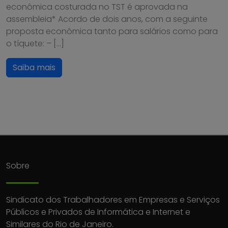
econômica costurada no TST é aprovada na
assembleia* Acordo de dois anos, com a seguinte
proposta econômica tanto para salários como para
o tíquete: – […]
Saiba mais
Sobre
Sindicato dos Trabalhadores em Empresas e Serviços
Públicos e Privados de Informática e Internet e
Similares do Rio de Janeiro.