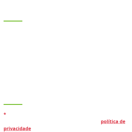
Contato
(21) 2516-2620
/
(21) 2516-5668
secretaria@sindpdrj.org.br
Avenida Presidente Vargas, 502 - 12º e 13º Andares -
Centro - Rio de Janeiro - CEP: 20071-000
LGPD
*
Ao navegar no nosso site e/ou disponibilizar dados,
certifique-se de que concorda com a nossa
política de
privacidade
.