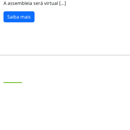
A assembleia será virtual […]
Saiba mais
Sobre
Sindicato dos Trabalhadores em Empresas e Serviços
Públicos e Privados de Informática e Internet e
Similares do Rio de Janeiro.
29.183.910/0001-39