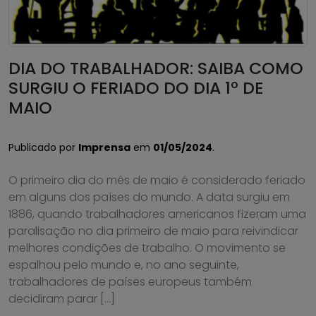
DIA DO TRABALHADOR: SAIBA COMO
SURGIU O FERIADO DO DIA 1º DE
MAIO
Publicado por
Imprensa
em
01/05/2024
.
O primeiro dia do mês de maio é considerado feriado
em alguns dos países do mundo. A data surgiu em
1886, quando trabalhadores americanos fizeram uma
paralisação no dia primeiro de maio para reivindicar
melhores condições de trabalho. O movimento se
espalhou pelo mundo e, no ano seguinte,
trabalhadores de países europeus também
decidiram parar […]