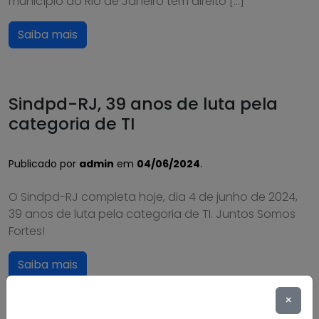
município do Rio de Janeiro têm direito […]
Saiba mais
Sindpd-RJ, 39 anos de luta pela
categoria de TI
Publicado por
admin
em
04/06/2024
.
O Sindpd-RJ completa hoje, dia 4 de junho de 2024,
39 anos de luta pela categoria de TI. Juntos Somos
Fortes!
Saiba mais
×