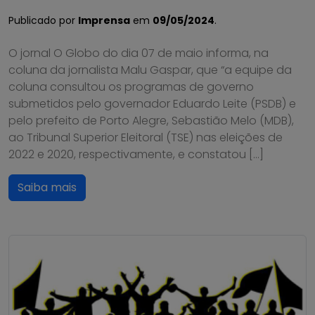
Publicado por
Imprensa
em
09/05/2024
.
O jornal O Globo do dia 07 de maio informa, na
coluna da jornalista Malu Gaspar, que “a equipe da
coluna consultou os programas de governo
submetidos pelo governador Eduardo Leite (PSDB) e
pelo prefeito de Porto Alegre, Sebastião Melo (MDB),
ao Tribunal Superior Eleitoral (TSE) nas eleições de
2022 e 2020, respectivamente, e constatou […]
Saiba mais