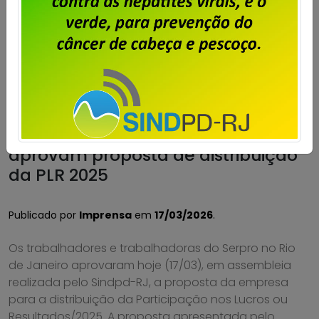
Serpro – trabalhadores do RJ
aprovam proposta de distribuição
da PLR 2025
Publicado por
Imprensa
em
17/03/2026
.
Os trabalhadores e trabalhadoras do Serpro no Rio
de Janeiro aprovaram hoje (17/03), em assembleia
realizada pelo Sindpd-RJ, a proposta da empresa
para a distribuição da Participação nos Lucros ou
Resultados/2025. A proposta apresentada pelo