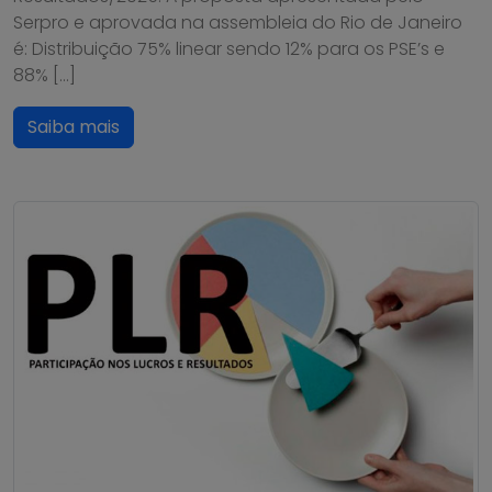
Serpro e aprovada na assembleia do Rio de Janeiro
é: Distribuição 75% linear sendo 12% para os PSE’s e
88% […]
Saiba mais