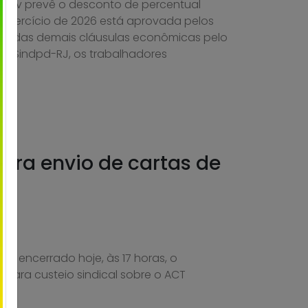
prev prevê o desconto de percentual
 exercício de 2026 está aprovada pelos
al e das demais cláusulas econômicas pelo
 do Sindpd-RJ, os trabalhadores
ara envio de cartas de
oi encerrado hoje, às 17 horas, o
para custeio sindical sobre o ACT