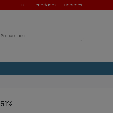
CUT
|
Fenadados
|
Contracs
,51%