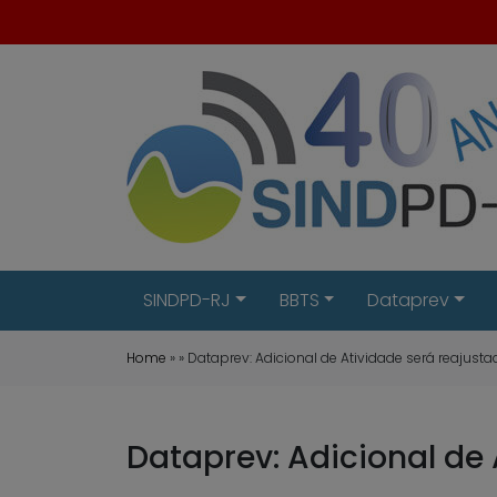
SINDPD-RJ
BBTS
Dataprev
Home
» » Dataprev: Adicional de Atividade será reajust
Dataprev: Adicional de