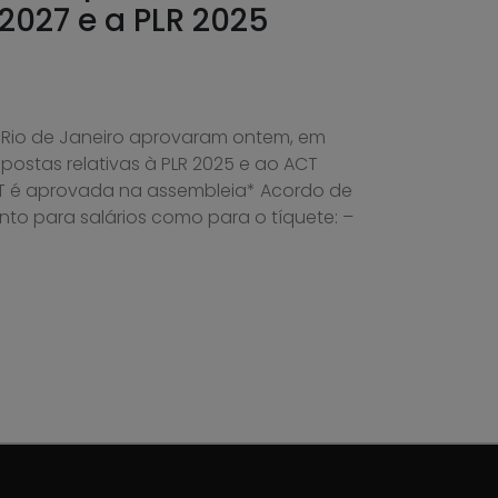
2027 e a PLR 2025
 Rio de Janeiro aprovaram ontem, em
postas relativas à PLR 2025 e ao ACT
T é aprovada na assembleia* Acordo de
to para salários como para o tíquete: –