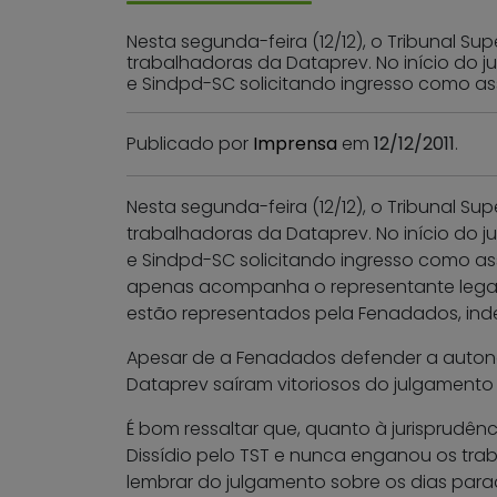
Nesta segunda-feira (12/12), o Tribunal Su
trabalhadoras da Dataprev. No início do j
e Sindpd-SC solicitando ingresso como as
Publicado por
Imprensa
em
12/12/2011
.
Nesta segunda-feira (12/12), o Tribunal Su
trabalhadoras da Dataprev. No início do j
e Sindpd-SC solicitando ingresso como as
apenas acompanha o representante legal d
estão representados pela Fenadados, indef
Apesar de a Fenadados defender a autono
Dataprev saíram vitoriosos do julgamento 
É bom ressaltar que, quanto à jurisprudên
Dissídio pelo TST e nunca enganou os trab
lembrar do julgamento sobre os dias par