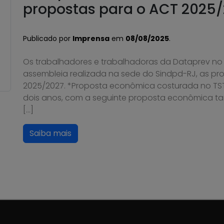
propostas para o ACT 2025/
Publicado por
Imprensa
em
08/08/2025
.
Os trabalhadores e trabalhadoras da Dataprev no
assembleia realizada na sede do Sindpd-RJ, as pro
2025/2027. *Proposta econômica costurada no TS
dois anos, com a seguinte proposta econômica tan
[…]
Saiba mais