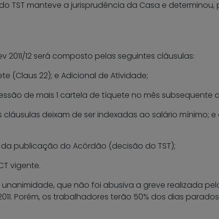
do TST manteve a jurisprudência da Casa e determinou,
 2011/12 será composto pelas seguintes cláusulas:
ete (Claus 22); e Adicional de Atividade;
são de mais 1 cartela de tíquete no mês subsequente ao 
 cláusulas deixam de ser indexadas ao salário mínimo; e a 
r da publicação do Acórdão (decisão do TST);
T vigente.
r unanimidade, que não foi abusiva a greve realizada pe
11. Porém, os trabalhadores terão 50% dos dias parado