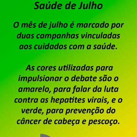
O Acordo Coletivo de Trabalho 2025/2027 da Data
acordado em assembleia para Custeio Sindical. No
trabalhadores e trabalhadoras a reposição salari
índice da inflação mais 1% de ganho real. No caso
aprovaram, em assembleia […]
Saiba mais
Dataprev: encerrado prazo p
oposição
Publicado por
Imprensa
em
05/09/2025
.
Conforme matéria publicada no dia 28 de agosto, f
recebimento de cartas de oposição à contribuição 
2025/2027 relativa ao ano corrente (2025).