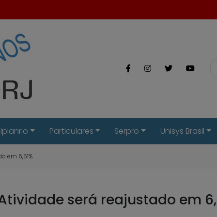
Iplanrio
Particulares
Serpro
Unisys Brasil
ado em 6,51%
 Atividade será reajustado em 6