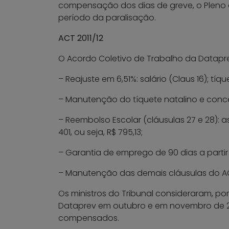
compensação dos dias de greve, o Pleno 
período da paralisação.
ACT 2011/12
O Acordo Coletivo de Trabalho da Dataprev
– Reajuste em 6,51%: salário (Claus 16); tíqu
– Manutenção do tíquete natalino e conces
– Reembolso Escolar (cláusulas 27 e 28): as
401, ou seja, R$ 795,13;
– Garantia de emprego de 90 dias a parti
– Manutenção das demais cláusulas do AC
Os ministros do Tribunal consideraram, po
Dataprev em outubro e em novembro de 20
compensados.