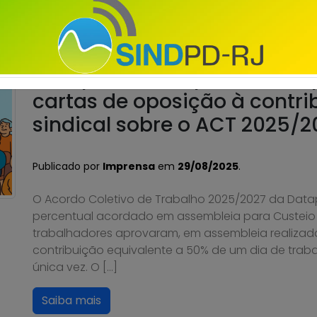
Saiba mais
Dataprev – Sindpd-RJ abre 
cartas de oposição à contri
sindical sobre o ACT 2025/2
Publicado por
Imprensa
em
29/08/2025
.
O Acordo Coletivo de Trabalho 2025/2027 da Data
percentual acordado em assembleia para Custeio S
trabalhadores aprovaram, em assembleia realizada 
contribuição equivalente a 50% de um dia de tra
única vez. O […]
Saiba mais