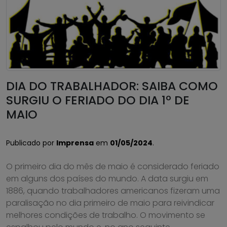
DIA DO TRABALHADOR: SAIBA COMO
SURGIU O FERIADO DO DIA 1º DE
MAIO
Publicado por
Imprensa
em
01/05/2024
.
O primeiro dia do mês de maio é considerado feriado
em alguns dos países do mundo. A data surgiu em
1886, quando trabalhadores americanos fizeram uma
paralisação no dia primeiro de maio para reivindicar
melhores condições de trabalho. O movimento se