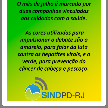
Feliz Dia das Mães!
Publicado por
Imprensa
em
12/05/2024
.
Saiba mais