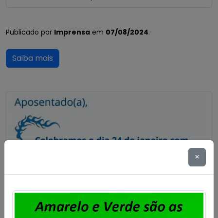
Publicado por
Imprensa
em
07/08/2024
.
Saiba mais
×