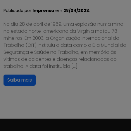
Publicado por
Imprensa
em
28/04/2023
.
No dia 28 de abril de 1969, uma explosão numa mina
no estado norte-americano da Virginia matou 78
mineiros. Em 2003, a Organização Internacional do
Trabalho (OIT) instituiu a data como o Dia Mundial da
Segurança e Saúde no Trabalho, em memória às
vítimas de acidentes e doenças relacionadas ao
trabalho. A data foi instituída […]
Saiba mais