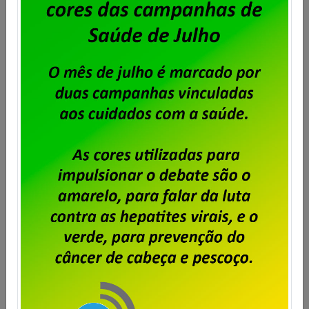
24 de janeiro, dia do(a)
aposentado(a)!
Publicado por
Imprensa
em
23/01/2024
.
A diretoria do Sindpd-RJ apresenta seu respeito e
admiração pelos aposentados e aposentadas, que
tanto contribuíram para o crescimento e a evolução
do País.
Saiba mais