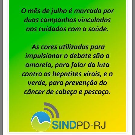
24 de janeiro, dia do(a)
aposentado(a)!
Publicado por
Imprensa
em
23/01/2024
.
A diretoria do Sindpd-RJ apresenta seu respeito e
admiração pelos aposentados e aposentadas, que
tanto contribuíram para o crescimento e a evolução
do País.
Saiba mais