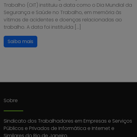
Trabalho (OIT) instituiu a data como o Dia Mundial da
Segurança e Saúde no Trabalho, em memória às
vítimas de acidentes e doenças relacionadas ao
trabalho. A data foi instituída […]
Saiba mais
Sobre
Sindicato dos Trabalhadores em Empresas e Serviços
Públicos e Privados de Informática e Internet e
Similares do Rio de Janeiro.