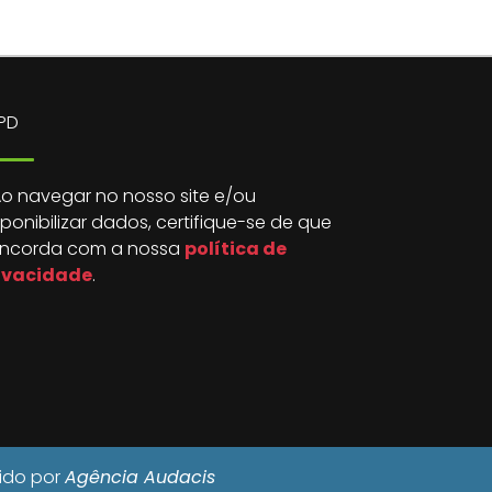
PD
o navegar no nosso site e/ou
sponibilizar dados, certifique-se de que
ncorda com a nossa
política de
ivacidade
.
vido por
Agência Audacis