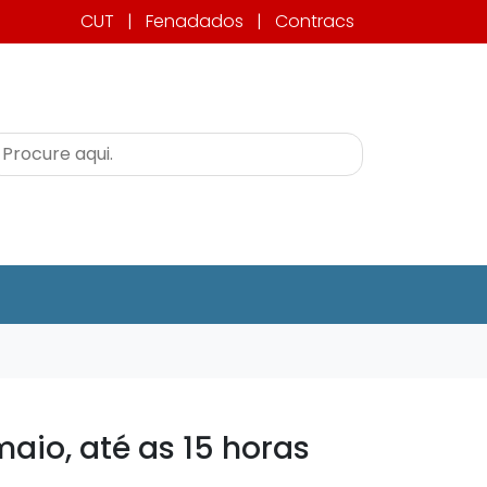
CUT
|
Fenadados
|
Contracs
maio, até as 15 horas