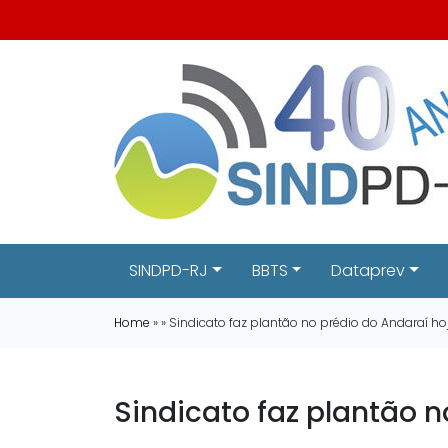
SINDPD-RJ
BBTS
Dataprev
Home
» » Sindicato faz plantão no prédio do Andaraí hoj
Sindicato faz plantão n