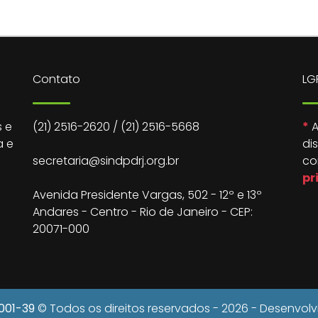
Contato
LG
 e
(21) 2516-2620
/
(21) 2516-5668
*
A
a e
di
secretaria@sindpdrj.org.br
co
pr
Avenida Presidente Vargas, 502 - 12º e 13º
Andares - Centro - Rio de Janeiro - CEP:
20071-000
0001-39
© Todos os direitos reservados - 2026 - Desenvol