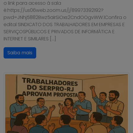
o link para acesso à sala
é:https://us06web.zoom.us/j/89973392192?
pwd=JNhj5882Bwz5airSiOxs2CndOOgvWW.1Confira o
edital SINDICATO DOS TRABALHADORES EM EMPRESAS E
SERVIÇOSPÚBLICOS E PRIVADOS DE INFORMÁTICA E
INTERNET E SIMILARES […]
Saiba mais