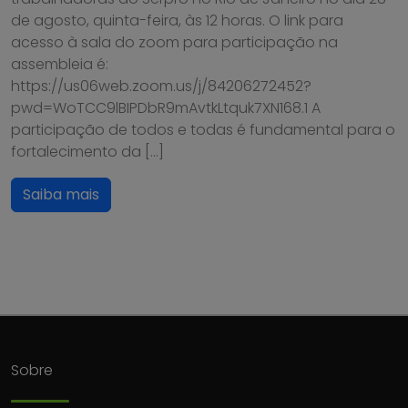
de agosto, quinta-feira, às 12 horas. O link para
acesso à sala do zoom para participação na
assembleia é:
https://us06web.zoom.us/j/84206272452?
pwd=WoTCC9lBIPDbR9mAvtkLtquk7XN168.1 A
participação de todos e todas é fundamental para o
fortalecimento da […]
Saiba mais
Sobre