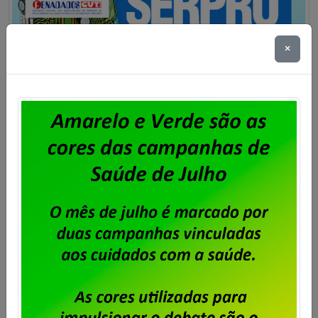
×
Serpro – Sindpd-RJ abre prazo
para entrega de cartas de
oposição à contribuição para
custeio sindical sobre o ACT 2025
Publicado por
Imprensa
em
15/10/2025
.
O Acordo Coletivo de Trabalho2025/2027 do Serpro
prevê, na cláusula 69ª, o desconto de percentual
acordado em assembleia para Fortalecimento
Sindical. O montante fica limitado ao valor
correspondente a meio salário/dia do empregado.
No caso do Sindpd-RJ, ficou estipulado em
assembleia realizada no dia 30 de janeiro de 2025