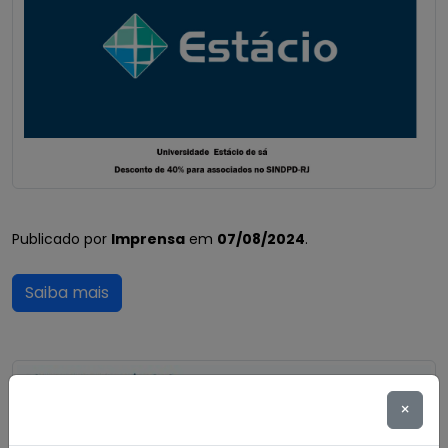
Publicado por
Imprensa
em
07/08/2024
.
Saiba mais
×