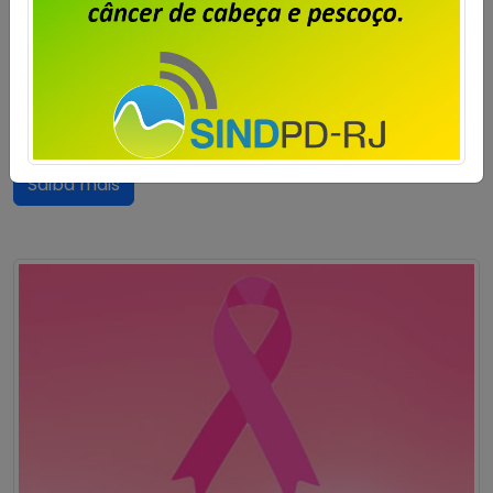
Publicado por
Imprensa
em
23/01/2024
.
A diretoria do Sindpd-RJ apresenta seu respeito e
admiração pelos aposentados e aposentadas, que
tanto contribuíram para o crescimento e a evolução
do País.
Saiba mais