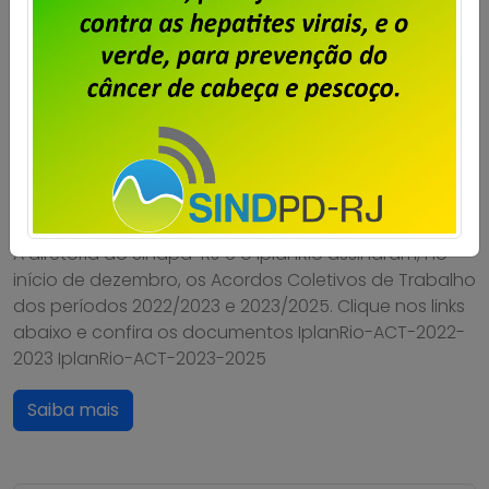
IplanRio – ACTs 2022/2023 e
2023/2025 são assinados
Publicado por
Imprensa
em
12/12/2023
.
A diretoria do Sindpd-RJ e o IplanRio assinaram, no
início de dezembro, os Acordos Coletivos de Trabalho
dos períodos 2022/2023 e 2023/2025. Clique nos links
abaixo e confira os documentos IplanRio-ACT-2022-
2023 IplanRio-ACT-2023-2025
Saiba mais