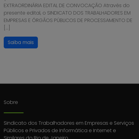
EXTRAORDINÁRIA EDITAL DE CONVOCAÇÃO Através do
presente edital, o SINDICATO DOS TRABALHADORES EM
EMPRESAS E ÓRGÃOS PÚBLICOS DE PROCESSAMENTO DE
[…]
Saiba mais
Sobre
Sindicato dos Trabalhadores em Empresas e Serviços
Públicos e Privados de Informática e Internet e
Similares do Rio de Janeiro.