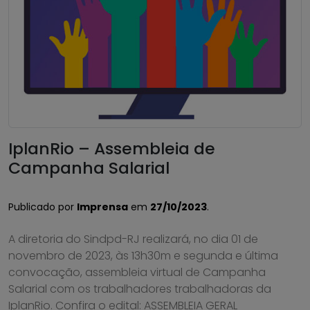
IplanRio – Assembleia de
Campanha Salarial
Publicado por
Imprensa
em
27/10/2023
.
A diretoria do Sindpd-RJ realizará, no dia 01 de
novembro de 2023, às 13h30m e segunda e última
convocação, assembleia virtual de Campanha
Salarial com os trabalhadores trabalhadoras da
IplanRio. Confira o edital: ASSEMBLEIA GERAL