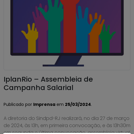
IplanRio – Assembleia de
Campanha Salarial
Publicado por
Imprensa
em
25/03/2024
.
A diretoria do Sindpd-RJ realizará, no dia 27 de março
de 2024, às 13h, em primeira convocação, e às 13h30m
em segunda e última convocação, assembleia virtual