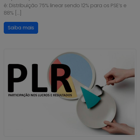
é: Distribuição 75% linear sendo 12% para os PSE’s e
88% […]
Saiba mais