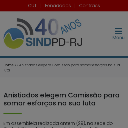
CUT
|
Fenadados
|
Contracs
Menu
Home
» » Anistiados elegem Comissão para somar esforços na sua
luta
Anistiados elegem Comissão para
somar esforços na sua luta
Em assembleia realizada ontem (29), na sede do