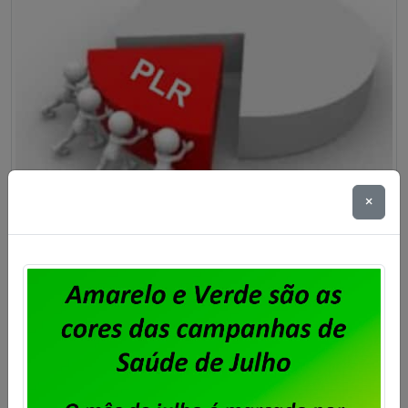
×
Serpro – Acordo de Participação
dos Empregados nos Resultados
2025 e 2026
Publicado por
Imprensa
em
30/03/2026
.
O Programa de Participação nos Lucros e Resultados