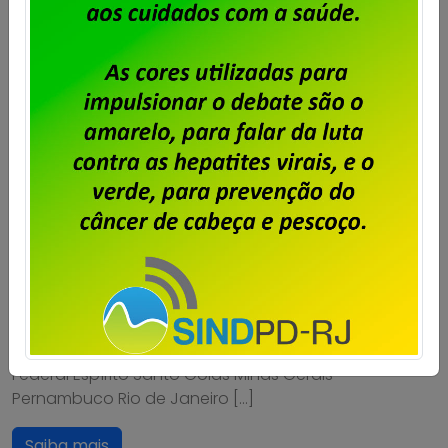
Unisys Brasil – Proposta da
empresa é aprovada e campanha
salarial é encerrada
Publicado por
Imprensa
em
23/07/2026
.
A Campanha Salarial 2026/2028 dos trabalhadores e
trabalhadoras da Unisys Brasil está encerrada, com a
aprovação, em assembleias realizadas pelos
estados, da proposta apresentada pela empresa.
Confira os estados que aprovaram a proposta,
através de assembleias realizadas com os
trabalhadores e trabalhadoras: Bahia Ceará Distrito
Federal Espírito Santo Goiás Minas Gerais
Pernambuco Rio de Janeiro […]
Saiba mais