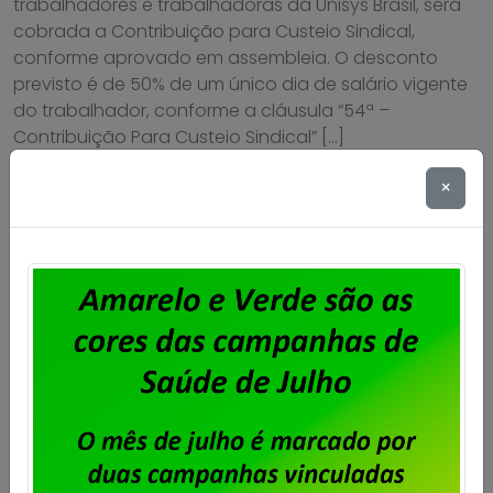
trabalhadores e trabalhadoras da Unisys Brasil, será
cobrada a Contribuição para Custeio Sindical,
conforme aprovado em assembleia. O desconto
previsto é de 50% de um único dia de salário vigente
do trabalhador, conforme a cláusula “54ª –
Contribuição Para Custeio Sindical” […]
×
Saiba mais