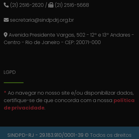
(21) 2516-2620
/
(21) 2516-5668
secretaria@sindpdrj.org.br
Avenida Presidente Vargas, 502 - 12º e 13º Andares -
Centro - Rio de Janeiro - CEP: 20071-000
LGPD
*
Ao navegar no nosso site e/ou disponibilizar dados,
certifique-se de que concorda com a nossa
política
de privacidade
.
SINDPD-RJ
- 29.183.910/0001-39
© Todos os direitos