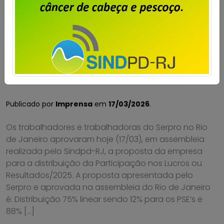
Serpro – trabalhadores do RJ
aprovam proposta de distribuição
da PLR 2025
Publicado por
Imprensa
em
17/03/2026
.
Os trabalhadores e trabalhadoras do Serpro no Rio
de Janeiro aprovaram hoje (17/03), em assembleia
realizada pelo Sindpd-RJ, a proposta da empresa
para a distribuição da Participação nos Lucros ou
Resultados/2025. A proposta apresentada pelo
Serpro e aprovada na assembleia do Rio de Janeiro
é: Distribuição 75% linear sendo 12% para os PSE’s e
88% […]