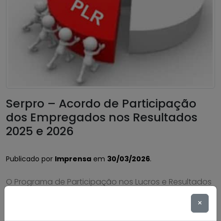
Serpro – Acordo de Participação
dos Empregados nos Resultados
2025 e 2026
Publicado por
Imprensa
em
30/03/2026
.
O Programa de Participação nos Lucros e Resultados
(PPLR), exercício 2025, com pagamento em 2026, foi
×
assinado. A FENADADOS e os sindicatos que
compõem a coordenação nacional de negociação