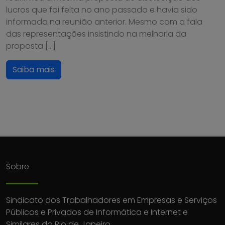
lucros que foi feita no ano passado e havia sido
informada na reunião anterior. Mesmo com a fala
das representações insistindo na melhoria da
proposta […]
Saiba mais
Sobre
Sindicato dos Trabalhadores em Empresas e Serviços
Públicos e Privados de Informática e Internet e
Similares do Rio de Janeiro.