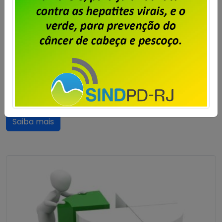
Publicado por
Imprensa
em
30/03/2026
.
O Programa de Participação nos Lucros e Resultados
(PPLR), exercício 2025, com pagamento em 2026, foi
assinado. A FENADADOS e os sindicatos que
compõem a coordenação nacional de negociação
da PPLR formalizaram a assinatura do programa
referente ao exercício de 2025. Cabe salientar que a
empresa terá o prazo de até 90 dias, a contar […]
Saiba mais