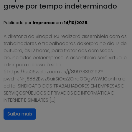
greve por tempo indeterminado
Publicado por
Imprensa
em
14/10/2025
.
A diretoria do Sindpd-RJ realizará assembleia com os
trabalhadores e trabalhadoras doSerpro no dia 17 de
outubro, às 12 horas, para tratar das demissões
anunciadas pelaempresa. A assembleia será virtual e
o link para acesso à sala
é:https://us06web.zoom.us/j/89973392192?
pwd=JNhj5882Bwz5airSiOxs2CndOOgvWW.1Confira o
edital SINDICATO DOS TRABALHADORES EM EMPRESAS E
SERVIÇOSPÚBLICOS E PRIVADOS DE INFORMÁTICA E
INTERNET E SIMILARES […]
Saiba mais