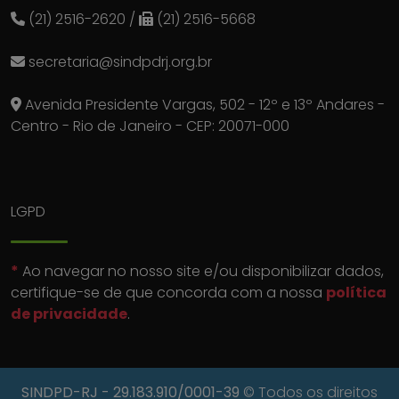
(21) 2516-2620
/
(21) 2516-5668
secretaria@sindpdrj.org.br
Avenida Presidente Vargas, 502 - 12º e 13º Andares -
Centro - Rio de Janeiro - CEP: 20071-000
LGPD
*
Ao navegar no nosso site e/ou disponibilizar dados,
certifique-se de que concorda com a nossa
política
de privacidade
.
SINDPD-RJ
- 29.183.910/0001-39
© Todos os direitos