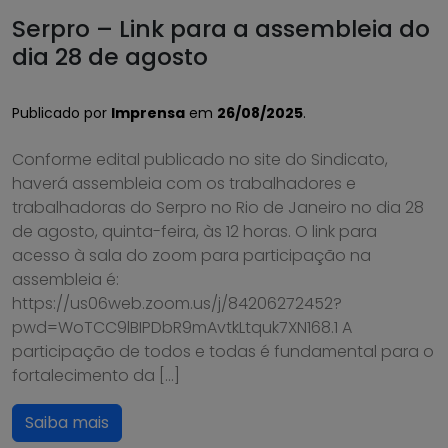
Serpro – Link para a assembleia do
dia 28 de agosto
Publicado por
Imprensa
em
26/08/2025
.
Conforme edital publicado no site do Sindicato,
haverá assembleia com os trabalhadores e
trabalhadoras do Serpro no Rio de Janeiro no dia 28
de agosto, quinta-feira, às 12 horas. O link para
acesso à sala do zoom para participação na
assembleia é:
https://us06web.zoom.us/j/84206272452?
pwd=WoTCC9lBIPDbR9mAvtkLtquk7XN168.1 A
participação de todos e todas é fundamental para o
fortalecimento da […]
Saiba mais