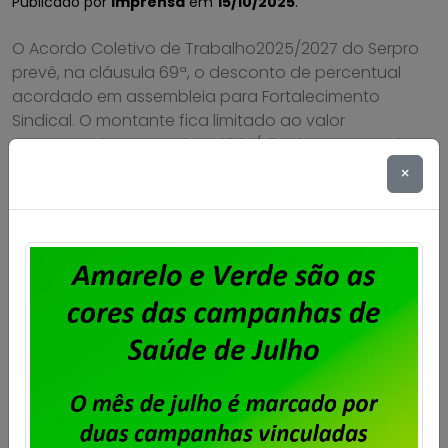
Publicado por
Imprensa
em
15/10/2025
.
O Acordo Coletivo de Trabalho2025/2027 do Serpro
prevê, na cláusula 69ª, o desconto de percentual
acordado em assembleia para Fortalecimento
Sindical. O montante fica limitado ao valor
correspondente a meio salário/dia do empregado.
No caso do Sindpd-RJ, ficou estipulado em
×
assembleia realizada no dia 30 de janeiro de 2025
que o percentual a ser descontado […]
Saiba mais