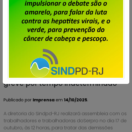
Serpro – assembleia para deliberar
greve por tempo indeterminado
Publicado por
Imprensa
em
14/10/2025
.
A diretoria do Sindpd-RJ realizará assembleia com os
trabalhadores e trabalhadoras doSerpro no dia 17 de
outubro, às 12 horas, para tratar das demissões