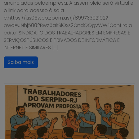
anunciadas pelaempresa. A assembleia será virtual e
o link para acesso à sala
é:https://us06web.zoom.us/j/89973392192?
pwd=JNhj5882Bwz5airSiOxs2CndOOgvWW.1Confira o
edital SINDICATO DOS TRABALHADORES EM EMPRESAS E
SERVIÇOSPÚBLICOS E PRIVADOS DE INFORMÁTICA E
INTERNET E SIMILARES […]
Saiba mais