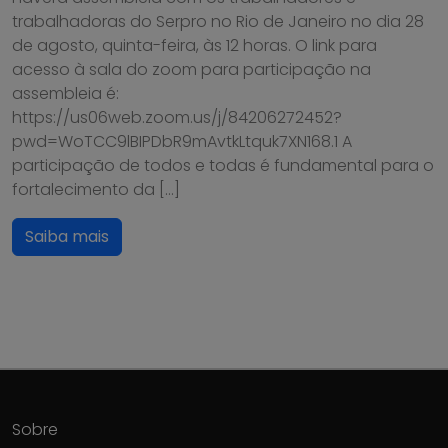
trabalhadoras do Serpro no Rio de Janeiro no dia 28
de agosto, quinta-feira, às 12 horas. O link para
acesso à sala do zoom para participação na
assembleia é:
https://us06web.zoom.us/j/84206272452?
pwd=WoTCC9lBIPDbR9mAvtkLtquk7XN168.1 A
participação de todos e todas é fundamental para o
fortalecimento da […]
Saiba mais
Sobre