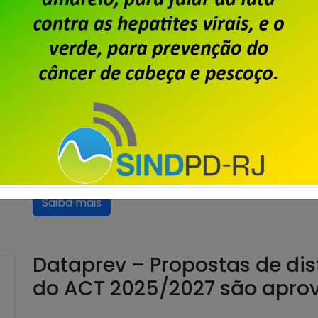
cartas de oposição à contri
sindical sobre o ACT 2025/2
Publicado por
Imprensa
em
29/08/2025
.
O Acordo Coletivo de Trabalho 2025/2027 da Data
percentual acordado em assembleia para Custeio S
trabalhadores aprovaram, em assembleia realizada 
contribuição equivalente a 50% de um dia de tra
única vez. O […]
Saiba mais
Dataprev – Propostas de dis
do ACT 2025/2027 são apro