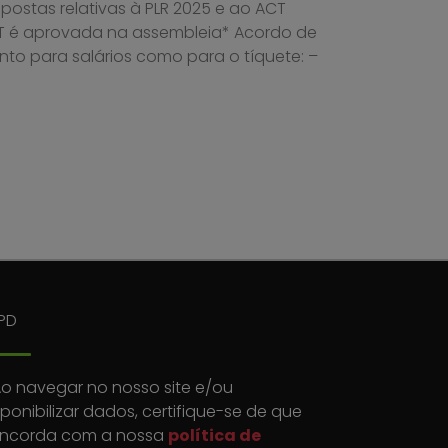
postas relativas à PLR 2025 e ao ACT
T é aprovada na assembleia* Acordo de
to para salários como para o tíquete: –
PD
o navegar no nosso site e/ou
sponibilizar dados, certifique-se de que
ncorda com a nossa
política de