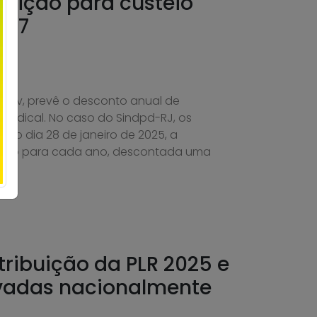
buição para custeio
027
prev, prevê o desconto anual de
indical. No caso do Sindpd-RJ, os
no dia 28 de janeiro de 2025, a
balho para cada ano, descontada uma
tribuição da PLR 2025 e
vadas nacionalmente