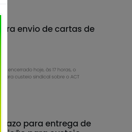
ara envio de cartas de
oi encerrado hoje, às 17 horas, o
para custeio sindical sobre o ACT
prazo para entrega de