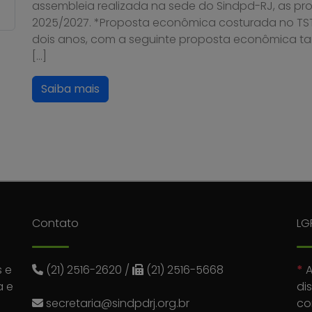
assembleia realizada na sede do Sindpd-RJ, as pro
2025/2027. *Proposta econômica costurada no TS
dois anos, com a seguinte proposta econômica tan
[…]
Saiba mais
Contato
LG
 e
(21) 2516-2620
/
(21) 2516-5668
*
A
a e
di
secretaria@sindpdrj.org.br
co