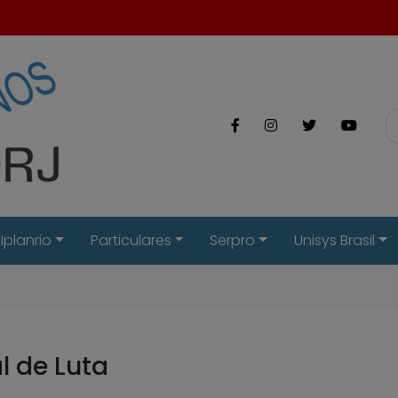
Iplanrio
Particulares
Serpro
Unisys Brasil
l de Luta