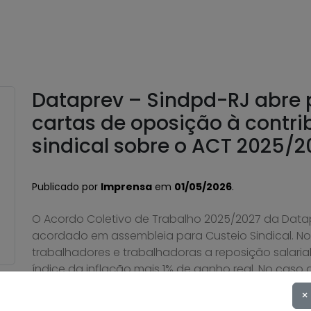
Dataprev – Sindpd-RJ abre 
cartas de oposição à contri
sindical sobre o ACT 2025/2
Publicado por
Imprensa
em
01/05/2026
.
O Acordo Coletivo de Trabalho 2025/2027 da Data
acordado em assembleia para Custeio Sindical. No
trabalhadores e trabalhadoras a reposição salari
índice da inflação mais 1% de ganho real. No caso
aprovaram, em assembleia […]
×