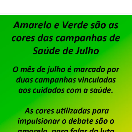
Saiba mais
Dataprev: encerrado prazo p
oposição
Publicado por
Imprensa
em
05/09/2025
.
Conforme matéria publicada no dia 28 de agosto, f
recebimento de cartas de oposição à contribuição 
2025/2027 relativa ao ano corrente (2025).
Saiba mais
Dataprev – Sindpd-RJ abre 