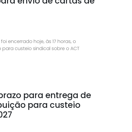
ara envio de cartas de
oi encerrado hoje, às 17 horas, o
para custeio sindical sobre o ACT
prazo para entrega de
buição para custeio
027