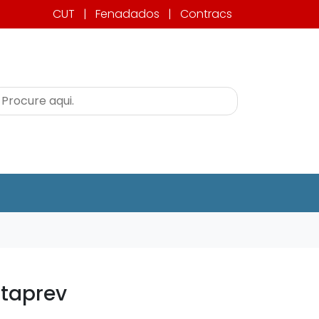
CUT
|
Fenadados
|
Contracs
ataprev