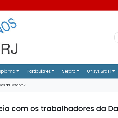
Iplanrio
Particulares
Serpro
Unisys Brasil
res da Dataprev
eia com os trabalhadores da D