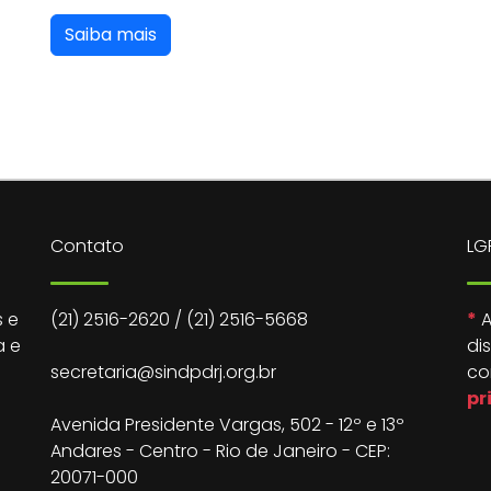
Saiba mais
Contato
LG
 e
(21) 2516-2620
/
(21) 2516-5668
*
A
a e
di
secretaria@sindpdrj.org.br
co
pr
Avenida Presidente Vargas, 502 - 12º e 13º
Andares - Centro - Rio de Janeiro - CEP:
20071-000