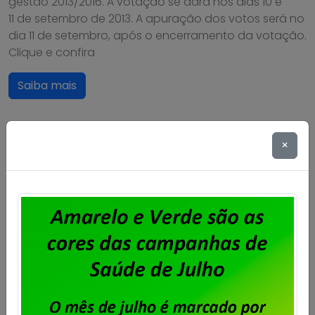
gestão 2013/2016. A votação se dará nos dias 10 e
11 de setembro de 2013. A apuração dos votos será no
dia 11 de setembro, após o encerramento da votação.
Clique e confira
Saiba mais
×