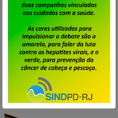
NOTA DA COMISSAO ELEITORAL
Publicado por
Imprensa
em
10/09/2013
.
A Comissão Eleitoral vem a público para dar as
devidas, corretas e verdadeiras explicações
referentes ao pleito eleitoral. Como já devidamente
divulgado, não houve quorum para poder apurar os
votos referente ao primeiro escrutínio. Por esta razão,
haverá, conforme prevê o Estatuto do Sindicato
(artigo 17, § 3º) segundo escrutínio nos dias 10 e 11 […]
Saiba mais