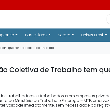
Iplanrio
Particulares
Serpro
Unisys Brasil
ho tem que ser obedecida de imediato
ão Coletiva de Trabalho tem qu
s trabalhadores e trabalhadoras em empresas privadas de
nto ao Ministério do Trabalho e Emprego – MTE. Uma vez 
ter validade imediatamente, sem necessidade do registro