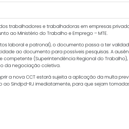
s trabalhadores e trabalhadoras em empresas privadas de
nto ao Ministério do Trabalho e Emprego – MTE.
atos laboral e patronal), o documento passa a ter vali
blicidade ao documento para possíveis pesquisas. A ausê
e competente (Superintendência Regional do Trabalho), d
do da negociação coletiva.
ir a nova CCT estará sujeita a aplicação da multa previ
o ao Sindpd-RJ imediatamente, para que sejam tomadas 