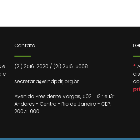
Contato
LG
 e
(21) 2516-2620
/
(21) 2516-5668
*
A
a e
di
secretaria@sindpdrj.org.br
co
pr
Avenida Presidente Vargas, 502 - 12º e 13º
Andares - Centro - Rio de Janeiro - CEP:
20071-000