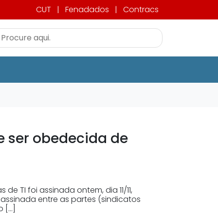
CUT
|
Fenadados
|
Contracs
e ser obedecida de
 TI foi assinada ontem, dia 11/11,
assinada entre as partes (sindicatos
 […]