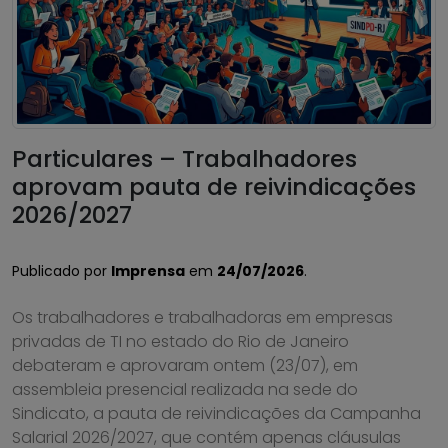
Particulares – Trabalhadores
aprovam pauta de reivindicações
2026/2027
Publicado por
Imprensa
em
24/07/2026
.
Os trabalhadores e trabalhadoras em empresas
privadas de TI no estado do Rio de Janeiro
debateram e aprovaram ontem (23/07), em
assembleia presencial realizada na sede do
Sindicato, a pauta de reivindicações da Campanha
Salarial 2026/2027, que contém apenas cláusulas