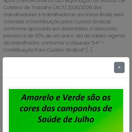
Após o encerramento da negociação do Acordo de
Coletivo de Trabalho (ACT) 2026/2028 dos
trabalhadores e trabalhadoras da Unisys Brasil, será
cobrada a Contribuição para Custeio Sindical,
conforme aprovado em assembleia. O desconto
previsto é de 50% de um único dia de salário vigente
do trabalhador, conforme a cláusula “54ª –
Contribuição Para Custeio Sindical” […]
Saiba mais
×