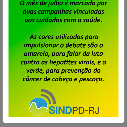
Dataprev: trabalhadores do RJ
aprovam proposta da PLR 2026
Publicado por
Imprensa
em
31/07/2026
.
Em assembleia realizada ontem, 30 de julho, na sede
do Sindpd-RJ, os trabalhadores e trabalhadoras da
Dataprev aprovaram a proposta de pagamento da
PLR 2026. Foi aprovada também a cobrança de 6%
de Contribuição para Custeio Sindical sobre a PLR
2026, com desconto limitado a 240,00 e direito a
oposição por parte daqueles que não […]