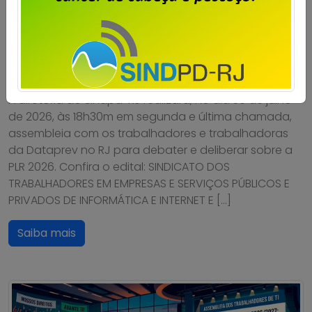
Dataprev – Assembleia para tratar
da PLR 2026
Publicado por
Imprensa
em
27/07/2026
.
A diretoria do Sindpd-RJ realizará, no dia 30 de julho
de 2026, às 18h30m em segunda e última chamada,
assembleia com os trabalhadores e trabalhadoras
da Dataprev no RJ para debater e deliberar sobre a
PLR 2026. Confira o edital: SINDICATO DOS
TRABALHADORES EM EMPRESAS E SERVIÇOS PÚBLICOS E
PRIVADOS DE INFORMÁTICA E INTERNET E […]
Saiba mais