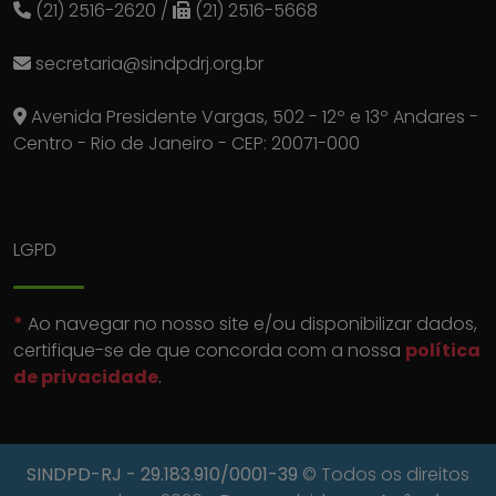
(21) 2516-2620
/
(21) 2516-5668
secretaria@sindpdrj.org.br
Avenida Presidente Vargas, 502 - 12º e 13º Andares -
Centro - Rio de Janeiro - CEP: 20071-000
LGPD
*
Ao navegar no nosso site e/ou disponibilizar dados,
certifique-se de que concorda com a nossa
política
de privacidade
.
SINDPD-RJ
- 29.183.910/0001-39
© Todos os direitos