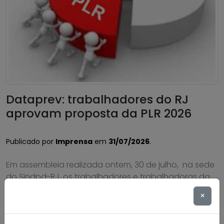
Dataprev: trabalhadores do RJ
aprovam proposta da PLR 2026
Publicado por
Imprensa
em
31/07/2026
.
Em assembleia realizada ontem, 30 de julho, na sede
do Sindpd-RJ, os trabalhadores e trabalhadoras da
Dataprev aprovaram a proposta de pagamento da
×
PLR 2026. Foi aprovada também a cobrança de 6%
de Contribuição para Custeio Sindical sobre a PLR