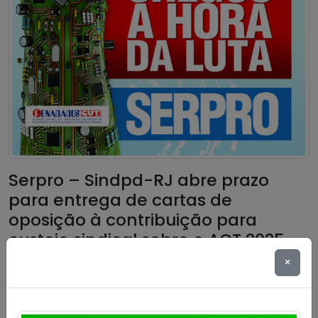
Serpro – Sindpd-RJ abre prazo
para entrega de cartas de
oposição à contribuição para
custeio sindical sobre o ACT 2025
×
Publicado por
Imprensa
em
15/10/2025
.
O Acordo Coletivo de Trabalho2025/2027 do Serpro