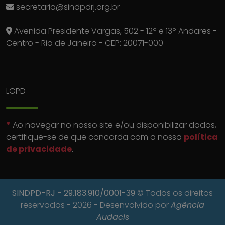
secretaria@sindpdrj.org.br
Avenida Presidente Vargas, 502 - 12º e 13º Andares -
Centro - Rio de Janeiro - CEP: 20071-000
LGPD
*
Ao navegar no nosso site e/ou disponibilizar dados,
certifique-se de que concorda com a nossa
política
de privacidade
.
SINDPD-RJ
- 29.183.910/0001-39
© Todos os direitos
reservados - 2026 - Desenvolvido por
Agência
Audacis