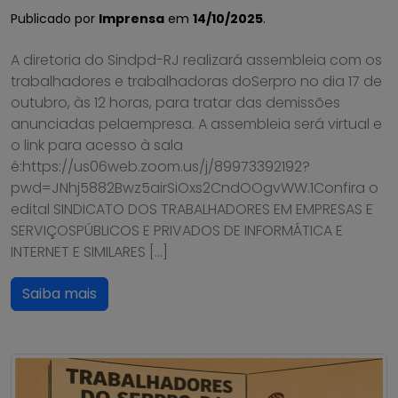
Publicado por
Imprensa
em
14/10/2025
.
A diretoria do Sindpd-RJ realizará assembleia com os
trabalhadores e trabalhadoras doSerpro no dia 17 de
outubro, às 12 horas, para tratar das demissões
anunciadas pelaempresa. A assembleia será virtual e
o link para acesso à sala
é:https://us06web.zoom.us/j/89973392192?
pwd=JNhj5882Bwz5airSiOxs2CndOOgvWW.1Confira o
edital SINDICATO DOS TRABALHADORES EM EMPRESAS E
SERVIÇOSPÚBLICOS E PRIVADOS DE INFORMÁTICA E
INTERNET E SIMILARES […]
Saiba mais