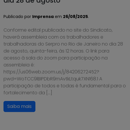
dia 28 de agosto
Publicado por
Imprensa
em
26/08/2025
.
Conforme edital publicado no site do Sindicato,
haverá assembleia com os trabalhadores e
trabalhadoras do Serpro no Rio de Janeiro no dia 28
de agosto, quinta-feira, às 12 horas. O link para
acesso à sala do zoom para participação na
assembleia é:
https://us06web.zoom.us/j/84206272452?
pwd=WoTCC9lBIPDbR9mAvtkLtquk7XN168.1 A
participação de todos e todas é fundamental para o
fortalecimento da […]
Saiba mais