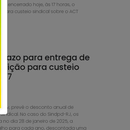
oi encerrado hoje, às 17 horas, o
para custeio sindical sobre o ACT
prazo para entrega de
buição para custeio
027
prev, prevê o desconto anual de
indical. No caso do Sindpd-RJ, os
no dia 28 de janeiro de 2025, a
balho para cada ano, descontada uma