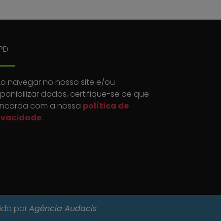
PD
o navegar no nosso site e/ou
sponibilizar dados, certifique-se de que
ncorda com a nossa
política de
ivacidade
.
vido por
Agência Audacis