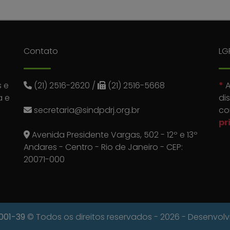
Contato
LG
 e
(21) 2516-2620
/
(21) 2516-5668
*
A
a e
di
secretaria@sindpdrj.org.br
co
pr
Avenida Presidente Vargas, 502 - 12º e 13º
Andares - Centro - Rio de Janeiro - CEP:
20071-000
0001-39
© Todos os direitos reservados - 2026 - Desenvol