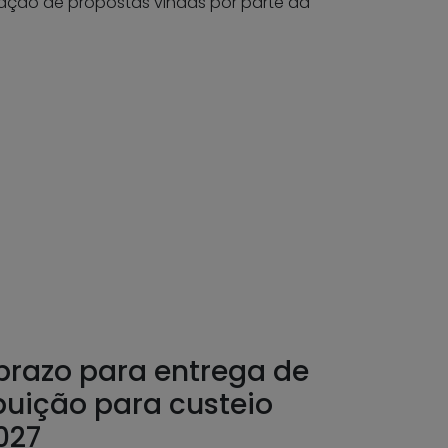
ação de propostas vindas por parte da
prazo para entrega de
buição para custeio
027