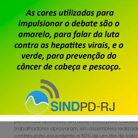
Conforme matéria publicada no dia 28 de agosto, f
recebimento de cartas de oposição à contribuição 
2025/2027 relativa ao ano corrente (2025).
Saiba mais
Dataprev – Sindpd-RJ abre 
cartas de oposição à contri
sindical sobre o ACT 2025/2
Publicado por
Imprensa
em
29/08/2025
.
O Acordo Coletivo de Trabalho 2025/2027 da Data
percentual acordado em assembleia para Custeio S
trabalhadores aprovaram, em assembleia realizada 
contribuição equivalente a 50% de um dia de tra