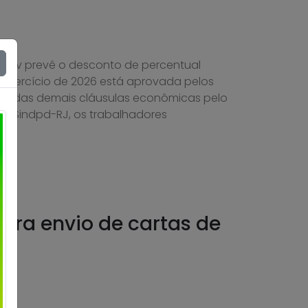
prev prevê o desconto de percentual
 exercício de 2026 está aprovada pelos
al e das demais cláusulas econômicas pelo
 do Sindpd-RJ, os trabalhadores
ara envio de cartas de