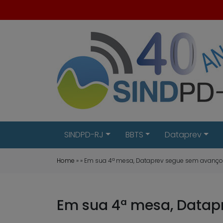
SINDPD-RJ
BBTS
Dataprev
Home
» » Em sua 4ª mesa, Dataprev segue sem avanço
Em sua 4ª mesa, Datap