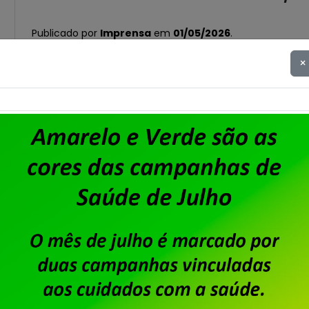
Publicado por
Imprensa
em
01/05/2026
.
×
O Acordo Coletivo de Trabalho 2025/2027 da Data
acordado em assembleia para Custeio Sindical. No
trabalhadores e trabalhadoras a reposição salari
índice da inflação mais 1% de ganho real. No caso
aprovaram, em assembleia […]
Saiba mais
Dataprev: encerrado prazo p
oposição
Publicado por
Imprensa
em
05/09/2025
.