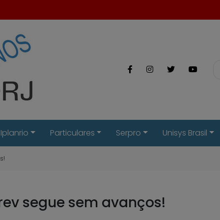
Iplanrio
Particulares
Serpro
Unisys Brasil
s!
rev segue sem avanços!