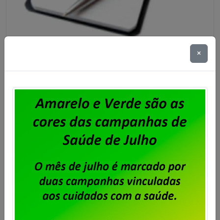
×
Dataprev – Sindpd-RJ abre prazo
para entrega de cartas de
oposição à contribuição para
custeio sindical sobre o ACT
2025/2027
Publicado por
Imprensa
em
01/05/2026
.
O Acordo Coletivo de Trabalho 2025/2027 da
Dataprev prevê o desconto de percentual acordado
em assembleia para Custeio Sindical. No exercício de
2026 está aprovada pelos trabalhadores e
trabalhadoras a reposição salarial e das demais