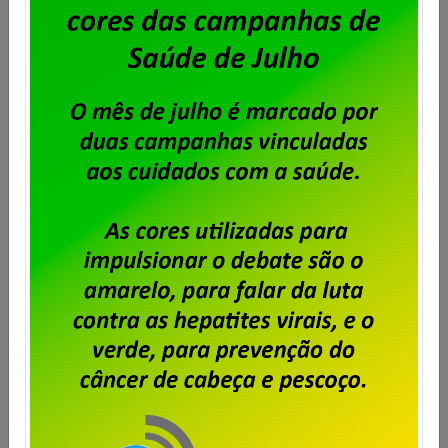
Dataprev: encerrado prazo para
envio de cartas de oposição
Publicado por
Imprensa
em
05/09/2025
.
Conforme matéria publicada no dia 28 de agosto,
foi encerrado hoje, às 17 horas, o recebimento de
cartas de oposição à contribuição para custeio
sindical sobre o ACT 2025/2027 relativa ao ano
corrente (2025).
Saiba mais