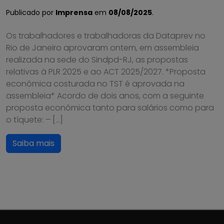
Publicado por
Imprensa
em
08/08/2025
.
Os trabalhadores e trabalhadoras da Dataprev no
Rio de Janeiro aprovaram ontem, em assembleia
realizada na sede do Sindpd-RJ, as propostas
relativas à PLR 2025 e ao ACT 2025/2027. *Proposta
econômica costurada no TST é aprovada na
assembleia* Acordo de dois anos, com a seguinte
proposta econômica tanto para salários como para
o tíquete: – […]
Saiba mais