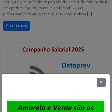
cláusulas econômicas pelo índice da inflação mais 1%
de ganho real. No caso do Sindpd-RJ, os
trabalhadores aprovaram, em assembleia […]
Saiba mais
×