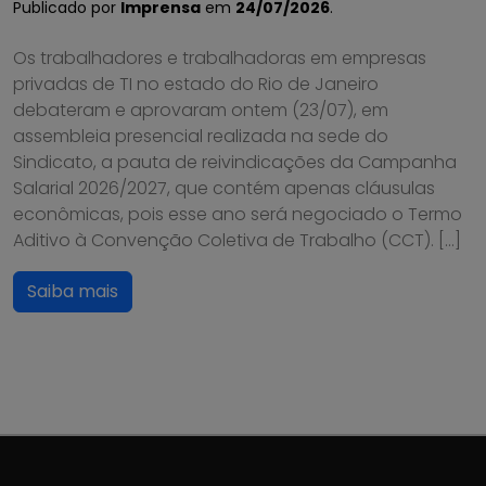
Publicado por
Imprensa
em
24/07/2026
.
Os trabalhadores e trabalhadoras em empresas
privadas de TI no estado do Rio de Janeiro
debateram e aprovaram ontem (23/07), em
assembleia presencial realizada na sede do
Sindicato, a pauta de reivindicações da Campanha
Salarial 2026/2027, que contém apenas cláusulas
econômicas, pois esse ano será negociado o Termo
Aditivo à Convenção Coletiva de Trabalho (CCT). […]
Saiba mais