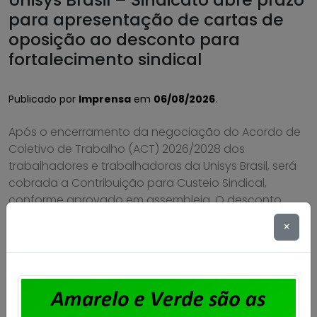
para apresentação de cartas de
oposição ao desconto para
fortalecimento sindical
Publicado por
Imprensa
em
06/08/2026
.
Após o encerramento da negociação do Acordo de
Coletivo de Trabalho (ACT) 2026/2028 dos
trabalhadores e trabalhadoras da Unisys Brasil, será
cobrada a Contribuição para Custeio Sindical,
conforme aprovado em assembleia. O desconto
previsto é de 50% de um único dia de salário vigente
×
do trabalhador, conforme a cláusula “54ª –
Contribuição Para Custeio Sindical” […]
Saiba mais