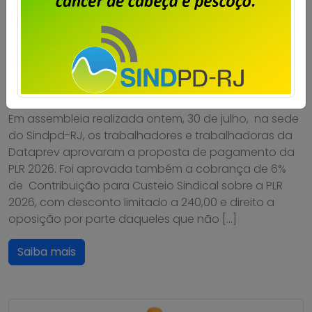
Dataprev: trabalhadores do RJ
aprovam proposta da PLR 2026
Publicado por
Imprensa
em
31/07/2026
.
Em assembleia realizada ontem, 30 de julho, na sede
do Sindpd-RJ, os trabalhadores e trabalhadoras da
Dataprev aprovaram a proposta de pagamento da
PLR 2026. Foi aprovada também a cobrança de 6%
de Contribuição para Custeio Sindical sobre a PLR
2026, com desconto limitado a 240,00 e direito a
oposição por parte daqueles que não […]
Saiba mais