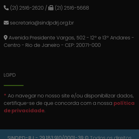
(21) 2516-2620
/
(21) 2516-5668
secretaria@sindpdrj.org.br
Avenida Presidente Vargas, 502 - 12º e 13º Andares -
Centro - Rio de Janeiro - CEP: 20071-000
LGPD
*
Ao navegar no nosso site e/ou disponibilizar dados,
certifique-se de que concorda com a nossa
política
de privacidade
.
SINDPD-RJ
- 29.183.910/0001-39
© Todos os direitos