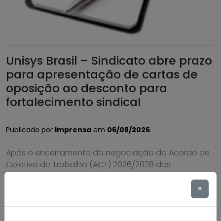
Unisys Brasil – Sindicato abre prazo
para apresentação de cartas de
oposição ao desconto para
fortalecimento sindical
Publicado por
Imprensa
em
06/08/2026
.
Após o encerramento da negociação do Acordo de
Coletivo de Trabalho (ACT) 2026/2028 dos
trabalhadores e trabalhadoras da Unisys Brasil, será
cobrada a Contribuição para Custeio Sindical,
×
conforme aprovado em assembleia. O desconto
previsto é de 50% de um único dia de salário vigente