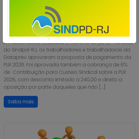
Dataprev: trabalhadores do RJ
aprovam proposta da PLR 2026
Publicado por
Imprensa
em
31/07/2026
.
Em assembleia realizada ontem, 30 de julho, na sede
do Sindpd-RJ, os trabalhadores e trabalhadoras da
Dataprev aprovaram a proposta de pagamento da
PLR 2026. Foi aprovada também a cobrança de 6%
de Contribuição para Custeio Sindical sobre a PLR
2026, com desconto limitado a 240,00 e direito a
oposição por parte daqueles que não […]
Saiba mais