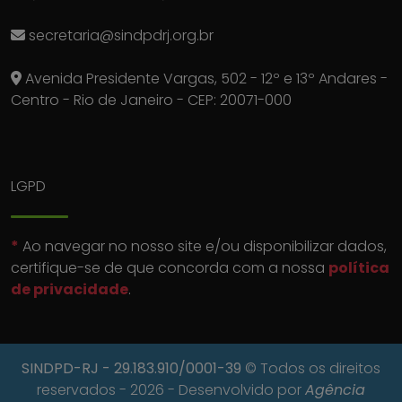
secretaria@sindpdrj.org.br
Avenida Presidente Vargas, 502 - 12º e 13º Andares -
Centro - Rio de Janeiro - CEP: 20071-000
LGPD
*
Ao navegar no nosso site e/ou disponibilizar dados,
certifique-se de que concorda com a nossa
política
de privacidade
.
SINDPD-RJ
- 29.183.910/0001-39
© Todos os direitos
reservados - 2026 - Desenvolvido por
Agência