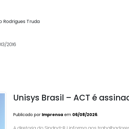
o Rodrigues Truda
13/2016
Unisys Brasil – ACT é assina
Publicado por
Imprensa
em
06/08/2026
.
A diretoria do Sindpd-RJ informa aos trabalhadores