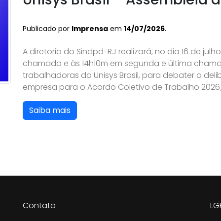
Publicado por
Imprensa
em
14/07/2026
.
A diretoria do Sindpd-RJ realizará, no dia 16 de julh
chamada e às 14h10m em segunda e última chama
trabalhadoras da Unisys Brasil, para debater a de
empresa para o Acordo Coletivo de Trabalho 2026/2
Saiba mais
Contato
LG