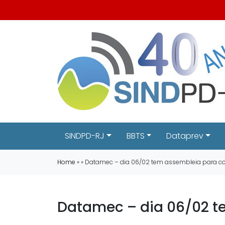
SINDPD-RJ
BBTS
Dataprev
Home
» » Datamec – dia 06/02 tem assembleia para c
Datamec – dia 06/02 t