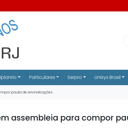
Iplanrio
Particulares
Serpro
Unisys Brasil
ompor pauta de reivindicações
em assembleia para compor pau