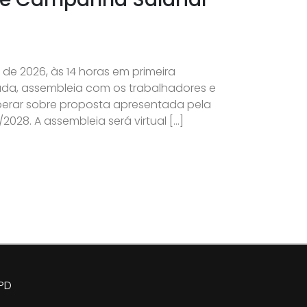
o de 2026, às 14 horas em primeira
da, assembleia com os trabalhadores e
liberar sobre proposta apresentada pela
028. A assembleia será virtual […]
PD