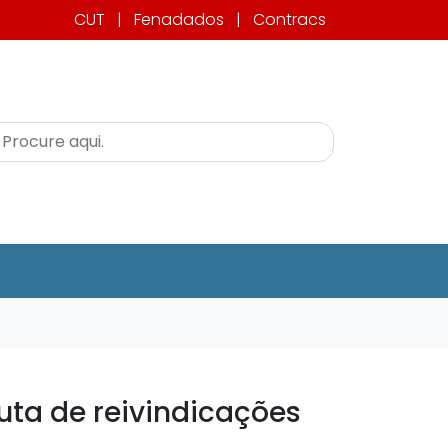
CUT
|
Fenadados
|
Contracs
ta de reivindicações