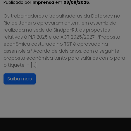
Publicado por
Imprensa
em
08/08/2025
.
Os trabalhadores e trabalhadoras da Dataprev no
Rio de Janeiro aprovaram ontem, em assembleia
realizada na sede do Sindpd-RJ, as propostas
relativas à PLR 2025 e ao ACT 2025/2027. *Proposta
econômica costurada no TST é aprovada na
assembleia* Acordo de dois anos, com a seguinte
proposta econômica tanto para salários como para
o tíquete: – […]
Saiba mais