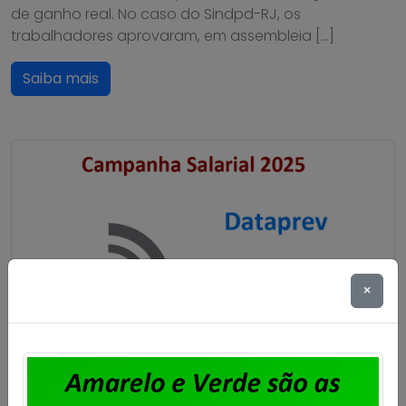
de ganho real. No caso do Sindpd-RJ, os
trabalhadores aprovaram, em assembleia […]
Saiba mais
×
Dataprev: encerrado prazo para