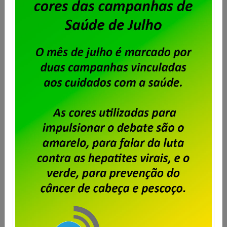
envio de cartas de oposição
Publicado por
Imprensa
em
05/09/2025
.
Conforme matéria publicada no dia 28 de agosto,
foi encerrado hoje, às 17 horas, o recebimento de
cartas de oposição à contribuição para custeio
sindical sobre o ACT 2025/2027 relativa ao ano
corrente (2025).
Saiba mais