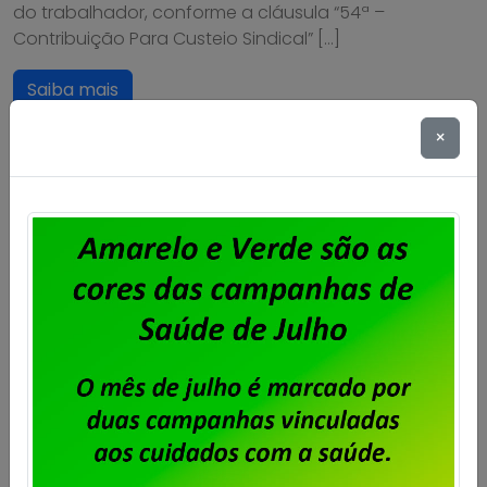
do trabalhador, conforme a cláusula “54ª –
Contribuição Para Custeio Sindical” […]
Saiba mais
×
Unisys Brasil – Proposta da
empresa é aprovada e campanha