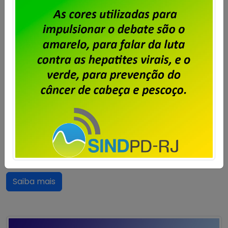
salarial é encerrada
Publicado por
Imprensa
em
23/07/2026
.
A Campanha Salarial 2026/2028 dos trabalhadores e
trabalhadoras da Unisys Brasil está encerrada, com a
aprovação, em assembleias realizadas pelos
estados, da proposta apresentada pela empresa.
Confira os estados que aprovaram a proposta,
através de assembleias realizadas com os
trabalhadores e trabalhadoras: Bahia Ceará Distrito
Federal Espírito Santo Goiás Minas Gerais
Pernambuco Rio de Janeiro […]
Saiba mais