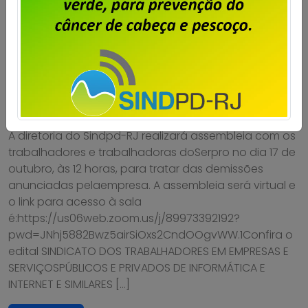
Serpro – assembleia para deliberar
greve por tempo indeterminado
Publicado por
Imprensa
em
14/10/2025
.
A diretoria do Sindpd-RJ realizará assembleia com os
trabalhadores e trabalhadoras doSerpro no dia 17 de
outubro, às 12 horas, para tratar das demissões
anunciadas pelaempresa. A assembleia será virtual e
o link para acesso à sala
é:https://us06web.zoom.us/j/89973392192?
pwd=JNhj5882Bwz5airSiOxs2CndOOgvWW.1Confira o
edital SINDICATO DOS TRABALHADORES EM EMPRESAS E
SERVIÇOSPÚBLICOS E PRIVADOS DE INFORMÁTICA E
INTERNET E SIMILARES […]