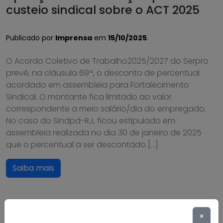
custeio sindical sobre o ACT 2025
Publicado por
Imprensa
em
15/10/2025
.
O Acordo Coletivo de Trabalho2025/2027 do Serpro
prevê, na cláusula 69ª, o desconto de percentual
acordado em assembleia para Fortalecimento
Sindical. O montante fica limitado ao valor
correspondente a meio salário/dia do empregado.
No caso do Sindpd-RJ, ficou estipulado em
assembleia realizada no dia 30 de janeiro de 2025
que o percentual a ser descontado […]
Saiba mais
×