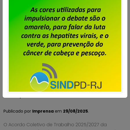
Dataprev – Sindpd-RJ abre prazo
para entrega de cartas de
oposição à contribuição para
custeio sindical sobre o ACT
2025/2027
Publicado por
Imprensa
em
29/08/2025
.
O Acordo Coletivo de Trabalho 2025/2027 da