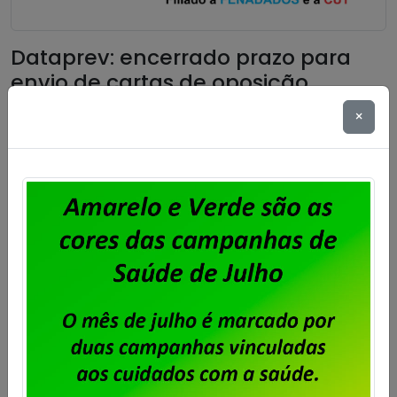
Dataprev: encerrado prazo para
envio de cartas de oposição
×
Publicado por
Imprensa
em
05/09/2025
.
Conforme matéria publicada no dia 28 de agosto,
foi encerrado hoje, às 17 horas, o recebimento de
cartas de oposição à contribuição para custeio
sindical sobre o ACT 2025/2027 relativa ao ano
corrente (2025).
Saiba mais