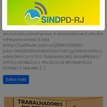
Publicado por
Imprensa
em
14/10/2025
.
A diretoria do Sindpd-RJ realizará assembleia com os
trabalhadores e trabalhadoras doSerpro no dia 17 de
outubro, às 12 horas, para tratar das demissões
anunciadas pelaempresa. A assembleia será virtual e
o link para acesso à sala
é:https://us06web.zoom.us/j/89973392192?
pwd=JNhj5882Bwz5airSiOxs2CndOOgvWW.1Confira o
edital SINDICATO DOS TRABALHADORES EM EMPRESAS E
SERVIÇOSPÚBLICOS E PRIVADOS DE INFORMÁTICA E
INTERNET E SIMILARES […]
Saiba mais