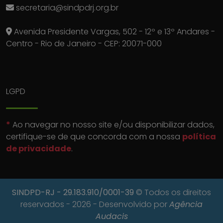
secretaria@sindpdrj.org.br
Avenida Presidente Vargas, 502 - 12º e 13º Andares -
Centro - Rio de Janeiro - CEP: 20071-000
LGPD
*
Ao navegar no nosso site e/ou disponibilizar dados,
certifique-se de que concorda com a nossa
política
de privacidade
.
SINDPD-RJ
- 29.183.910/0001-39
© Todos os direitos
reservados - 2026 - Desenvolvido por
Agência
Audacis