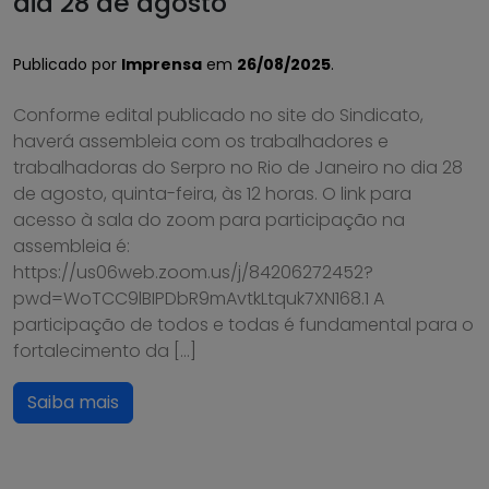
dia 28 de agosto
Publicado por
Imprensa
em
26/08/2025
.
Conforme edital publicado no site do Sindicato,
haverá assembleia com os trabalhadores e
trabalhadoras do Serpro no Rio de Janeiro no dia 28
de agosto, quinta-feira, às 12 horas. O link para
acesso à sala do zoom para participação na
assembleia é:
https://us06web.zoom.us/j/84206272452?
pwd=WoTCC9lBIPDbR9mAvtkLtquk7XN168.1 A
participação de todos e todas é fundamental para o
fortalecimento da […]
Saiba mais