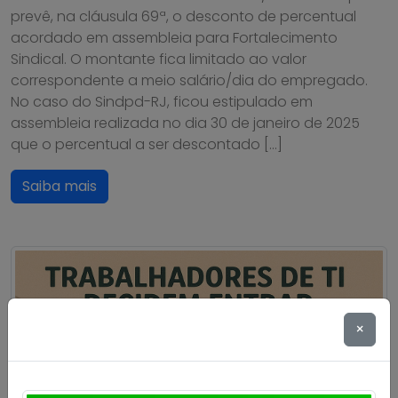
prevê, na cláusula 69ª, o desconto de percentual
acordado em assembleia para Fortalecimento
Sindical. O montante fica limitado ao valor
correspondente a meio salário/dia do empregado.
No caso do Sindpd-RJ, ficou estipulado em
assembleia realizada no dia 30 de janeiro de 2025
que o percentual a ser descontado […]
Saiba mais
×