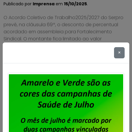
Publicado por
Imprensa
em
15/10/2025
.
O Acordo Coletivo de Trabalho2025/2027 do Serpro
prevê, na cláusula 69ª, o desconto de percentual
acordado em assembleia para Fortalecimento
Sindical. O montante fica limitado ao valor
correspondente a meio salário/dia do empregado.
×
No caso do Sindpd-RJ, ficou estipulado em
assembleia realizada no dia 30 de janeiro de 2025
que o percentual a ser descontado […]
Saiba mais