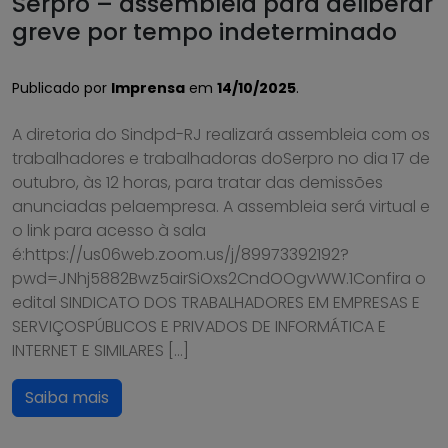
Serpro – assembleia para deliberar
greve por tempo indeterminado
Publicado por
Imprensa
em
14/10/2025
.
A diretoria do Sindpd-RJ realizará assembleia com os
trabalhadores e trabalhadoras doSerpro no dia 17 de
outubro, às 12 horas, para tratar das demissões
anunciadas pelaempresa. A assembleia será virtual e
o link para acesso à sala
é:https://us06web.zoom.us/j/89973392192?
pwd=JNhj5882Bwz5airSiOxs2CndOOgvWW.1Confira o
edital SINDICATO DOS TRABALHADORES EM EMPRESAS E
SERVIÇOSPÚBLICOS E PRIVADOS DE INFORMÁTICA E
INTERNET E SIMILARES […]
Saiba mais