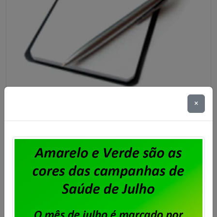
×
Unisys Brasil – Sindicato abre prazo
para apresentação de cartas de
oposição ao desconto para
fortalecimento sindical
Publicado por
Imprensa
em
06/08/2026
.
Após o encerramento da negociação do Acordo de
Coletivo de Trabalho (ACT) 2026/2028 dos