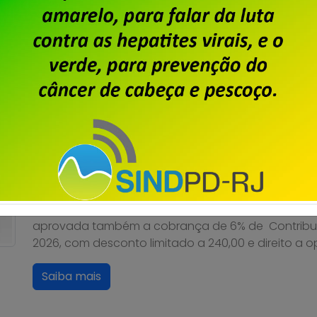
Saiba mais
Dataprev: trabalhadores do
da PLR 2026
Publicado por
Imprensa
em
31/07/2026
.
Em assembleia realizada ontem, 30 de julho, na se
trabalhadoras da Dataprev aprovaram a proposta
aprovada também a cobrança de 6% de Contribuiçã
2026, com desconto limitado a 240,00 e direito a 
Saiba mais