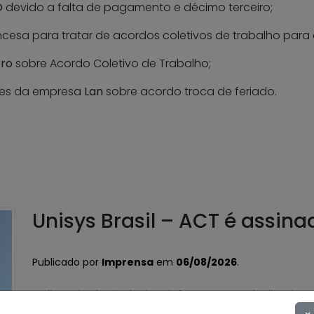
O
devido a falta de pagamento e décimo terceiro;
esa para tratar de acordos coletivos de trabalho para 
ro
sobre Acordo Coletivo de Trabalho;
res da empresa
Lan
sobre acordo troca de feriado.
Unisys Brasil – ACT é assina
Publicado por
Imprensa
em
06/08/2026
.
A diretoria do Sindpd-RJ informa aos trabalhadores
Acordo Coletivo de Trabalho relativo à Campanha S