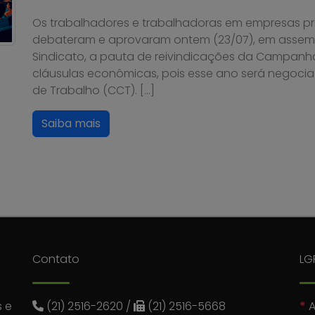
Os trabalhadores e trabalhadoras em empresas pri
debateram e aprovaram ontem (23/07), em assembl
Sindicato, a pauta de reivindicações da Campanh
cláusulas econômicas, pois esse ano será negoci
de Trabalho (CCT). […]
Saiba mais
Contato
LG
 e
(21) 2516-2620
/
(21) 2516-5668
*
A