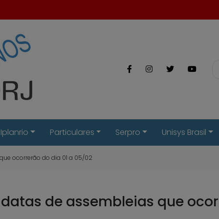
Iplanrio
Particulares
Serpro
Unisys Brasil
 que ocorrerão do dia 01 a 05/02
s datas de assembleias que ocor