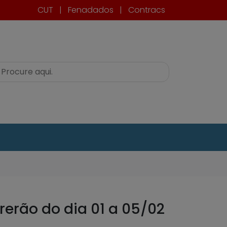
CUT
|
Fenadados
|
Contracs
rerão do dia 01 a 05/02