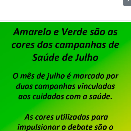
×
do sindicato, para conhecimento de todos e todas
https://sindpdrj.org.br/wp-content/uploads/2026
Saiba mais
Unisys Brasil – Sindicato ab
apresentação de cartas de 
para fortalecimento sindica
Publicado por
Imprensa
em
06/08/2026
.
Após o encerramento da negociação do Acordo de
dos trabalhadores e trabalhadoras da Unisys Brasi
Custeio Sindical, conforme aprovado em assemble
único dia de salário vigente do trabalhador, confo
Custeio Sindical” […]