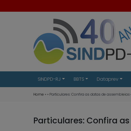
SINDPD-RJ
BBTS
Dataprev
Home
» » Particulares: Confira as datas de assembleias
Particulares: Confira a