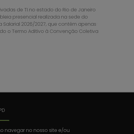
vadas de TI no estado do Rio de Janeiro
eia presencial realizada na sede do
a Salarial 2026/2027, que contém apenas
ado o Termo Aditivo à Convenção Coletiva
PD
o navegar no nosso site e/ou