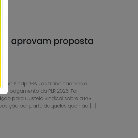
 RJ aprovam proposta
de do Sindpd-RJ, os trabalhadores e
 de pagamento da PLR 2026. Foi
o para Custeio Sindical sobre a PLR
oposição por parte daqueles que não […]