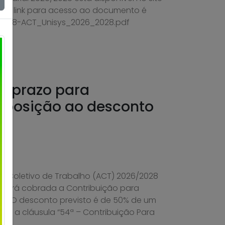
. O link para acesso ao documento é
/08/18-ACT_Unisys_2026_2028.pdf
re prazo para
oposição ao desconto
l
 Coletivo de Trabalho (ACT) 2026/2028
l, será cobrada a Contribuição para
ia. O desconto previsto é de 50% de um
rme a cláusula “54ª – Contribuição Para