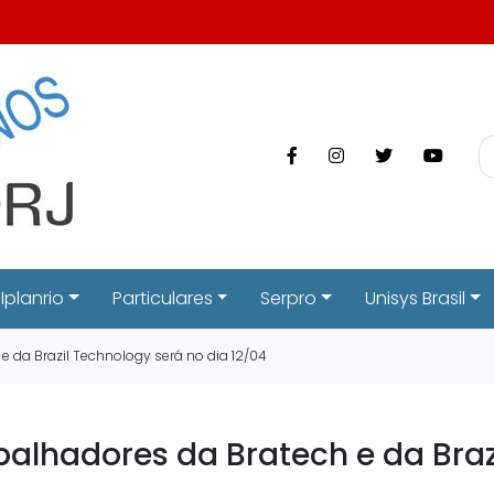
Iplanrio
Particulares
Serpro
Unisys Brasil
 da Brazil Technology será no dia 12/04
alhadores da Bratech e da Braz