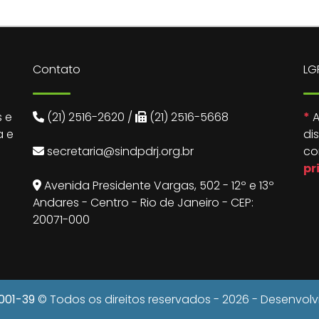
Contato
LG
 e
(21) 2516-2620
/
(21) 2516-5668
*
A
a e
di
secretaria@sindpdrj.org.br
co
pr
Avenida Presidente Vargas, 502 - 12º e 13º
Andares - Centro - Rio de Janeiro - CEP:
20071-000
0001-39
© Todos os direitos reservados - 2026 - Desenvol