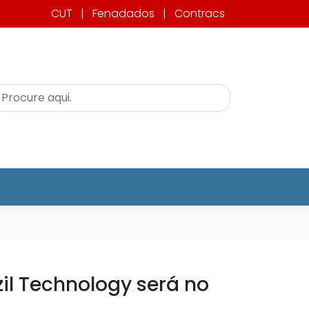
CUT
|
Fenadados
|
Contracs
il Technology será no