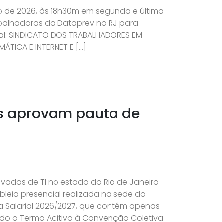
lho de 2026, às 18h30m em segunda e última
balhadoras da Dataprev no RJ para
ital: SINDICATO DOS TRABALHADORES EM
ÁTICA E INTERNET E […]
es aprovam pauta de
vadas de TI no estado do Rio de Janeiro
eia presencial realizada na sede do
a Salarial 2026/2027, que contém apenas
ado o Termo Aditivo à Convenção Coletiva