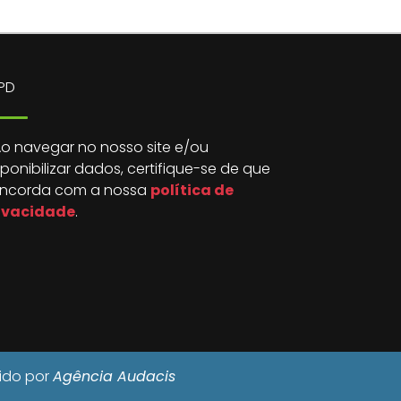
PD
o navegar no nosso site e/ou
sponibilizar dados, certifique-se de que
ncorda com a nossa
política de
ivacidade
.
vido por
Agência Audacis