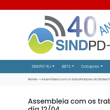
SINDPD-RJ
BBTS
Dataprev
Home
» » Assembleia com os trabalhadores da Bratech e
Assembleia com os trab
dia 12/04