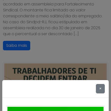
acordado em assembleia para Fortalecimento
Sindical. O montante fica limitado ao valor
correspondente a meio salário/dia do empregado.
No caso do Sindpd-RJ, ficou estipulado em
assembleia realizada no dia 30 de janeiro de 2025
que o percentual a ser descontado […]
Saiba mais
×