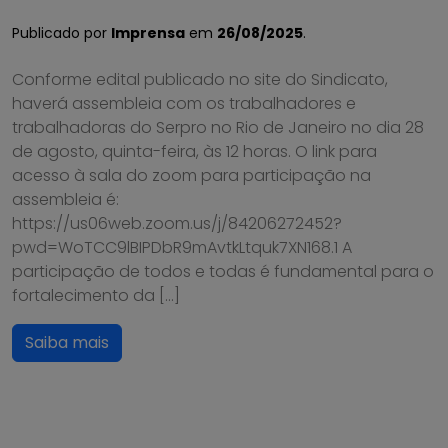
Publicado por
Imprensa
em
26/08/2025
.
Conforme edital publicado no site do Sindicato,
haverá assembleia com os trabalhadores e
trabalhadoras do Serpro no Rio de Janeiro no dia 28
de agosto, quinta-feira, às 12 horas. O link para
acesso à sala do zoom para participação na
assembleia é:
https://us06web.zoom.us/j/84206272452?
pwd=WoTCC9lBIPDbR9mAvtkLtquk7XN168.1 A
participação de todos e todas é fundamental para o
fortalecimento da […]
Saiba mais