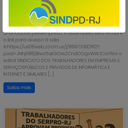
A diretoria do Sindpd-RJ realizará assembleia com os
trabalhadores e trabalhadoras doSerpro no dia 17 de
outubro, às 12 horas, para tratar das demissões
anunciadas pelaempresa. A assembleia será virtual e
o link para acesso à sala
é:https://us06web.zoom.us/j/89973392192?
pwd=JNhj5882Bwz5airSiOxs2CndOOgvWW.1Confira o
edital SINDICATO DOS TRABALHADORES EM EMPRESAS E
SERVIÇOSPÚBLICOS E PRIVADOS DE INFORMÁTICA E
INTERNET E SIMILARES […]
Saiba mais